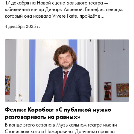
17 декабря на Новой сцене Большого театра —
юбилейный вечер Динары Алиевой. Бенефис певицы,
который она назвала Vivere l’arte, пройдёт в
сопровождении симфонического оркестра и хора
4 декабря 2025 г.
Большого театра. В интервью «Снобу» Динара
рассказала о работе с Валерием Гергиевым и Роландо
Виллазоном, неожиданных режиссёрских решениях и
желании сняться в кино
Феликс Коробов: «С публикой нужно
разговаривать на равных»
В конце этого сезона в Музыкальном театре имени
Станиславского и Немировича-Данченко прошла