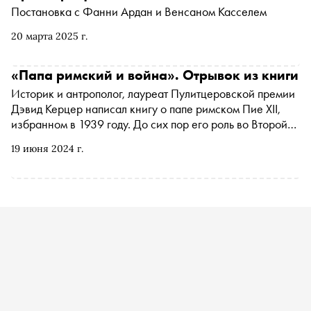
Постановка с Фанни Ардан и Венсаном Касселем
20 марта 2025 г.
«Папа римский и война». Отрывок из книги
Историк и антрополог, лауреат Пулитцеровской премии
Дэвид Керцер написал книгу о папе римском Пие XII,
избранном в 1939 году. До сих пор его роль во Второй
мировой войне не вполне понятна: одни исследователи
19 июня 2024 г.
указывают на его сотрудничество с Гитлером и
Муссолини, другие полагают, что избранная им
стратегия поведения спасла множество жизней. В книге
«Папа римский и война» Керцер опирается на архивы
Ватикана, которые были рассекречены совсем недавно.
С разрешения издательства «Альпина Паблишер»
«Сноб» публикует отрывок