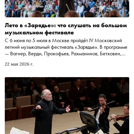
Лето в «Зарядье»: что слушать на большом
музыкальном фестивале
С 6 июня по 5 июля в Москве пройдёт IV Московский
летний музыкальный фестиваль «Зарядье». В программе
— Вагнер, Верди, Прокофьев, Рахманинов, Бетховен,
оперные премьеры, редкие оратории и open-air в парке.
22 мая 2026 г.
«Сноб» выбрал главные концерты