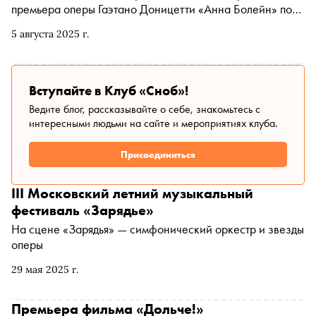
премьера оперы Гаэтано Доницетти «Анна Болейн» под
музыкальным руководством главного дирижера театра
5 августа 2025 г.
Феликса Коробова. О том, почему эта опера стала
прорывом для Доницетти, почему в искусстве нельзя
идти на компромиссы и о математически выверенной
формуле счастья маэстро рассказал в интервью
Вступайте в Клуб «Сноб»!
«Снобу»
Ведите блог, рассказывайте о себе, знакомьтесь с
интересными людьми на сайте и мероприятиях клуба.
Присоединиться
III Московский летний музыкальный
фестиваль «Зарядье»
На сцене «Зарядья» — симфонический оркестр и звезды
оперы
29 мая 2025 г.
Премьера фильма «Дольче!»