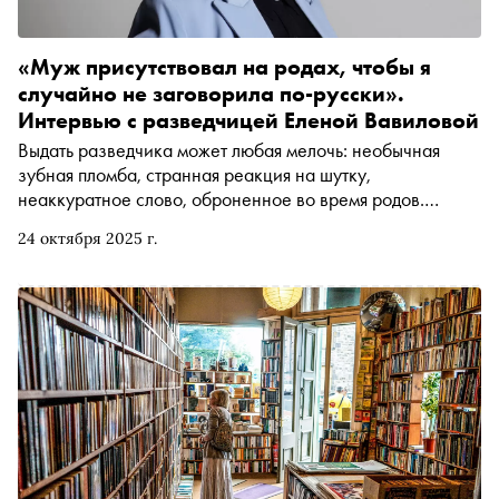
«Муж присутствовал на родах, чтобы я
случайно не заговорила по-русски».
Интервью с разведчицей Еленой Вавиловой
Выдать разведчика может любая мелочь: необычная
зубная пломба, странная реакция на шутку,
неаккуратное слово, оброненное во время родов.
Разведчица, а теперь писатель Елена Вавилова вместе с
24 октября 2025 г.
мужем Андреем Безруковым более 20 лет работала под
прикрытием во Франции, Канаде и США. В интервью
«Снобу» она рассказала про изнанку одной из самых
странных профессий: в чём измеряется KPI, сколько
платят резидентам, дают ли женщинам пикантные
задания и возможна ли настоящая дружба между
разведчиком и местными жителями