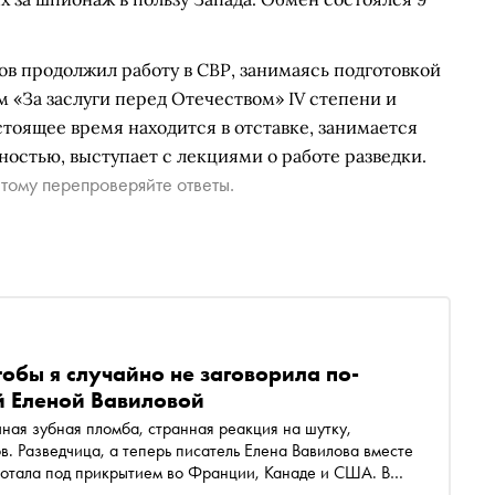
в продолжил работу в СВР, занимаясь подготовкой
 «За заслуги перед Отечеством» IV степени и
тоящее время находится в отставке, занимается
остью, выступает с лекциями о работе разведки.
тому перепроверяйте ответы.
обы я случайно не заговорила по-
й Еленой Вавиловой
ная зубная пломба, странная реакция на шутку,
в. Разведчица, а теперь писатель Елена Вавилова вместе
ботала под прикрытием во Франции, Канаде и США. В
одной из самых странных профессий: в чём измеряется