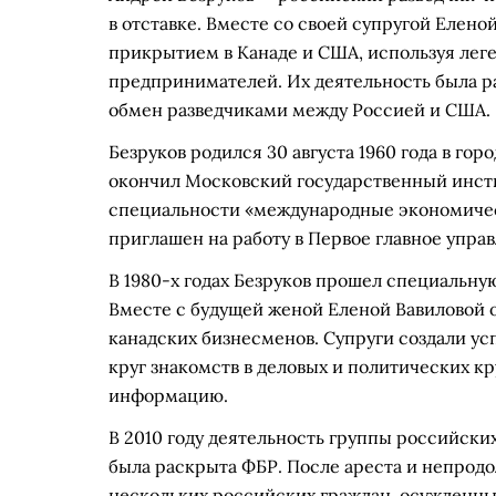
в отставке. Вместе со своей супругой Еленой
прикрытием в Канаде и США, используя лег
предпринимателей. Их деятельность была ра
обмен разведчиками между Россией и США.
Безруков родился 30 августа 1960 года в го
окончил Московский государственный инс
специальности «международные экономичес
приглашен на работу в Первое главное упра
В 1980-х годах Безруков прошел специальную
Вместе с будущей женой Еленой Вавиловой о
канадских бизнесменов. Супруги создали у
круг знакомств в деловых и политических кр
информацию.
В 2010 году деятельность группы российских
была раскрыта ФБР. После ареста и непрод
нескольких российских граждан, осужденных