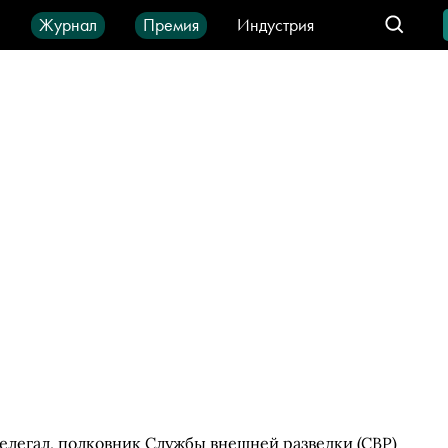
ы
Журнал
Премия
Индустрия
део
Город
IT-продукты
елегал, полковник Службы внешней разведки (СВР)