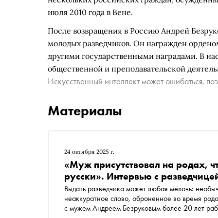
июля 2010 года в Вене.
После возвращения в Россию Андрей Безруко
молодых разведчиков. Он награжден орденом
другими государственными наградами. В нас
общественной и преподавательской деятельн
Искусственный интеллект может ошибаться, поэ
Материалы
24 октября 2025 г.
«Муж присутствовал на родах, чт
русски». Интервью с разведчице
Выдать разведчика может любая мелочь: необыч
неаккуратное слово, оброненное во время родо
с мужем Андреем Безруковым более 20 лет ра
интервью «Снобу» она рассказала про изнанку 