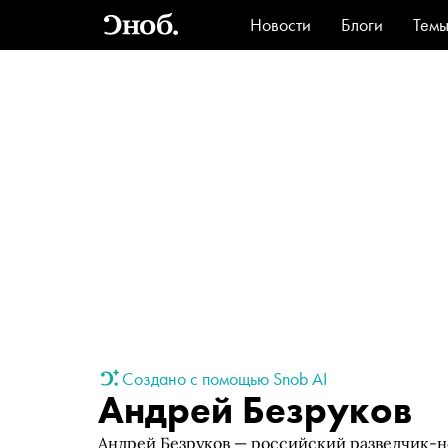
Новости
Блоги
Тем
Стиль
Ви
Создано с помощью Snob AI
Андрей Безруков
Андрей Безруков — российский разведчик-н