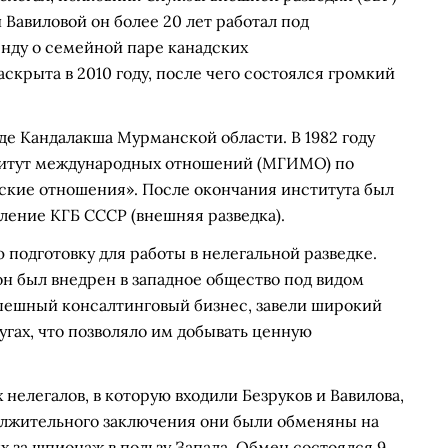
 Вавиловой он более 20 лет работал под
енду о семейной паре канадских
скрыта в 2010 году, после чего состоялся громкий
роде Кандалакша Мурманской области. В 1982 году
титут международных отношений (МГИМО) по
кие отношения». После окончания института был
вление КГБ СССР (внешняя разведка).
 подготовку для работы в нелегальной разведке.
н был внедрен в западное общество под видом
спешный консалтинговый бизнес, завели широкий
угах, что позволяло им добывать ценную
 нелегалов, в которую входили Безруков и Вавилова,
олжительного заключения они были обменяны на
 за шпионаж в пользу Запада. Обмен состоялся 9