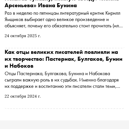
Арсеньева» Ивана Бунина
Раз в неделю по пятницам литературный критик Кирилл
Ямщиков выбирает одно великое произведение и
объясняет, почему его обязательно стоит прочитать (или
перечитать). В этот раз — «Жизнь Арсеньева» Ивана
24 октября 2025 г.
Бунина. Главный роман нобелевского лауреата в
изгнании, торжественная эксгумация прошлого с
привкусом навсегда потерянной родины
Как отцы великих писателей повлияли на
их творчество: Пастернак, Булгаков, Бунин
и Набоков
Отцы Пастернака, Булгакова, Бунина и Набокова
сыграли важную роль в их судьбах. Именно благодаря
их поддержке и воспитанию эти писатели стали теми,
кого мы знаем сегодня.
22 октября 2024 г.