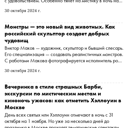
с удовольствием. Особенно тянет на мистику в ночь на
Хэллоуин, который традиционно отмечается с 30 на 31
30 октября 2024 г.
октября, в канун католического Дня Всех Святых. По
такому случаю «Сноб» подготовил тест о страшных
книгах
Монстры — это новый вид животных. Как
российский скульптор создает добрых
чудовищ
Виктор Маков — художник, скульптор и бывший слесарь.
Его специализация — создавать реалистичных монстров.
С работами Макова фотографируется исполнитель роли
Фредди Крюгера, его маски покупает гитарист Slash, а
30 октября 2024 г.
российские кинематографисты заказывают
человеческие внутренности для фильма «Гоголь». В
преддверии Хэллоуина художник рассказал «Снобу»,
Вечеринка в стиле страшных Барби,
как создает своих персонажей, какими ужасами он
экскурсии по мистическим местам и
вдохновляется и почему даже самого отвратительного
киноночь ужасов: как отметить Хэллоуин в
монстра он считает красивым
Москве
День всех святых или Хэллоуин отмечают в ночь с 31
октября на 1 ноября. Но уже за несколько дней до
праздника в Москве проходят тематические спектакли,