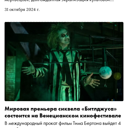
хоррор-манги «Спираль», а также шестое чувство Билли
31 октября 2024 г.
Кристала и Декстер в юбке в исполнении Эллы
Пернелл. «Сноб» собрал главные новые хорроры и
триллеры, которые стриминговые платформы
подготовили специально к хэллоуинскому сезону
Мировая премьера сиквела «Битлджуса»
состоится на Венецианском кинофестивале
В международный прокат фильм Тима Бертона выйдет 4