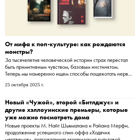
От мифа к поп-культуре: как рождаются
монстры?
За тысячелетия человеческой истории страх перестал
быть примитивным чувством, базовым инстинктом.
Теперь мы намеренно ищем способы пощекотать нервы
и пытаемся изучить каждого монстра, которого
25 октября 2025 г.
подкидывает поп-культура. В преддверии Хэллоуина
«Сноб» и Яндекс Книги собрали пять новинок,
исследующих чудовищ — от истории вампиров до
Новый «Чужой», второй «Битлджус» и
человеческих демонов
другие хэллоуинские премьеры, которые
уже можно посмотреть дома
Новые проекты М. Найт Шьямалана и Райана Мерфи,
продолжение успешного спин-оффа «Ходячих
мертвецов», долгожданная экранизация культовой