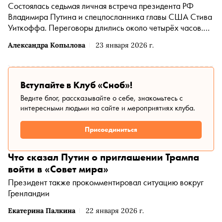
Состоялась седьмая личная встреча президента РФ
Владимира Путина и спецпосланника главы США Стива
Уиткоффа. Переговоры длились около четырёх часов.
Стороны обсудили украинское урегулирование, «Совет
Александра Копылова
23 января 2026 г.
мира» и развитие двухсторонних отношений
Вступайте в Клуб «Сноб»!
Ведите блог, рассказывайте о себе, знакомьтесь с
интересными людьми на сайте и мероприятиях клуба.
Присоединиться
Что сказал Путин о приглашении Трампа
войти в «Совет мира»
Президент также прокомментировал ситуацию вокруг
Гренландии
Екатерина Палкина
22 января 2026 г.