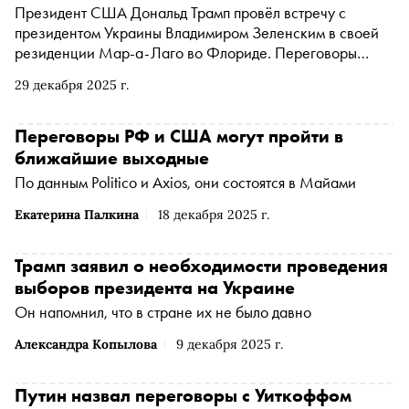
Президент США Дональд Трамп провёл встречу с
президентом Украины Владимиром Зеленским в своей
резиденции Мар-а-Лаго во Флориде. Переговоры
длились более полутора часов, после чего главы
29 декабря 2025 г.
государств выступили перед журналистами
Переговоры РФ и США могут пройти в
ближайшие выходные
По данным Politico и Axios, они состоятся в Майами
Екатерина Палкина
18 декабря 2025 г.
Трамп заявил о необходимости проведения
выборов президента на Украине
Он напомнил, что в стране их не было давно
Александра Копылова
9 декабря 2025 г.
Путин назвал переговоры с Уиткоффом