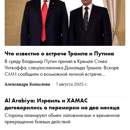
Что известно о встрече Трампа и Путина
В среду Владимир Путин принял в Кремле Стива
Уиткоффа, спецпосланника Дональда Трампа. Вскоре
СМИ сообщили о возможной личной встрече
президентов на следующей неделе. Последняя
Александра Копылова
7 августа 2025 г.
информация — в материале
Al Arabiya: Израиль и ХАМАС
договорились о перемирии на два месяца
Стороны планируют обмен заложниками и временное
прекращение боевых действий