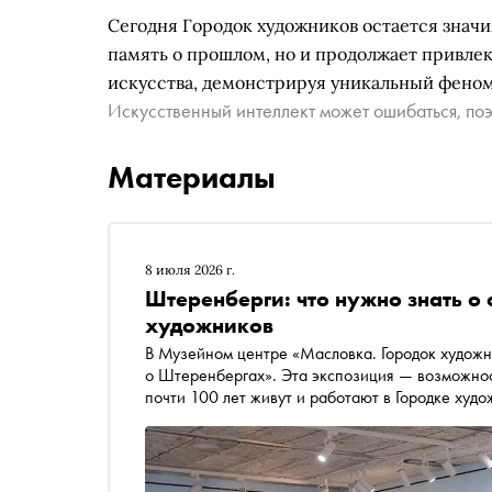
Сегодня Городок художников остается знач
память о прошлом, но и продолжает привле
искусства, демонстрируя уникальный фено
Искусственный интеллект может ошибаться, поэ
Материалы
8 июля 2026 г.
Штеренберги: что нужно знать о 
художников
В Музейном центре «Масловка. Городок художн
о Штеренбергах». Эта экспозиция — возможнос
почти 100 лет живут и работают в Городке худо
расширении личного пространства, о способах 
вернуть контроль над собственной жизнью. Зде
хранятся в семье и демонстрируются впервые.