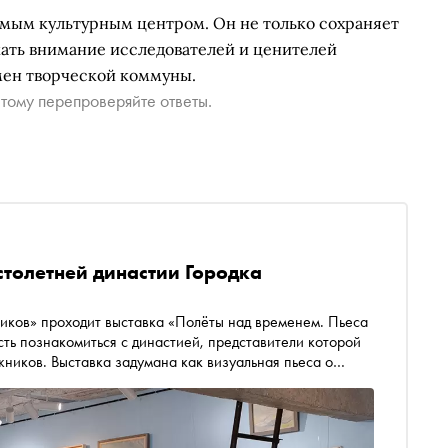
имым культурным центром. Он не только сохраняет
кать внимание исследователей и ценителей
мен творческой коммуны.
тому перепроверяйте ответы.
столетней династии Городка
иков» проходит выставка «Полёты над временем. Пьеса
ть познакомиться с династией, представители которой
жников. Выставка задумана как визуальная пьеса о
справиться с кризисом, пересобрать себя, обрести или
сь представлено более 200 работ, многие из которых
 Подробнее об истории династии — в материале «Сноба»