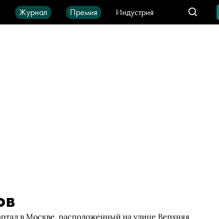
ы
Журнал
Премия
Индустрия
део
Город
IT-продукты
ов
артал в Москве, расположенный на улице Верхняя