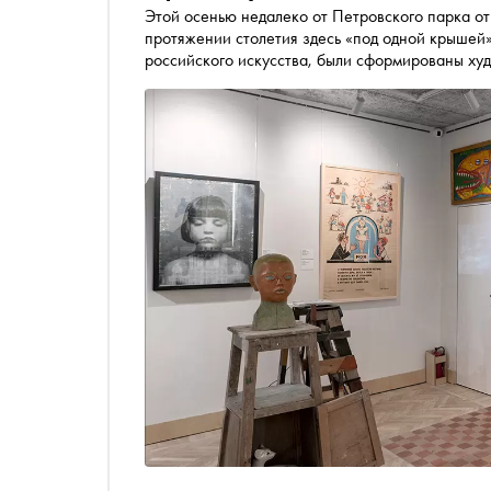
Этой осенью недалеко от Петровского парка от
протяжении столетия здесь «под одной крышей»
российского искусства, были сформированы ху
истории места — первой в мире арт-коммуне и