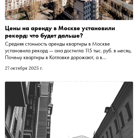
Цены на аренду в Москве установили
рекорд: что будет дальше?
Средняя стоимость аренды квартиры в Москве
установила рекорд — она достигла 115 тыс. руб. в месяц.
Почему квартиры в Котловке дорожают, а в
Дорогомилово дешевеют и на сколько могут вырасти
27 октября 2025 г.
ставки аренды в 2026-м — в материале «Сноба»