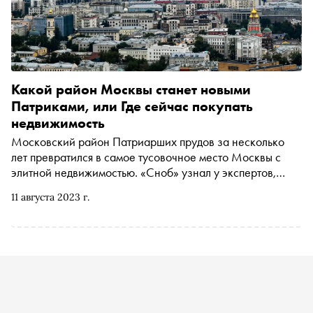
Какой район Москвы станет новыми
Патриками, или Где сейчас покупать
недвижимость
Московский район Патриарших прудов за несколько
лет превратился в самое тусовочное место Москвы с
элитной недвижимостью. «Сноб» узнал у экспертов,
какие районы могут повторить судьбу Патриков в
11 августа 2023 г.
ближайшие годы