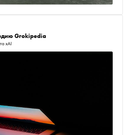
едию Grokipedia
та xAI