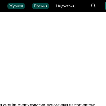
ы
Журнал
Премия
Индустрия
део
Город
IT-продукты
ая онлайн-энциклопедия, основанная на принципах