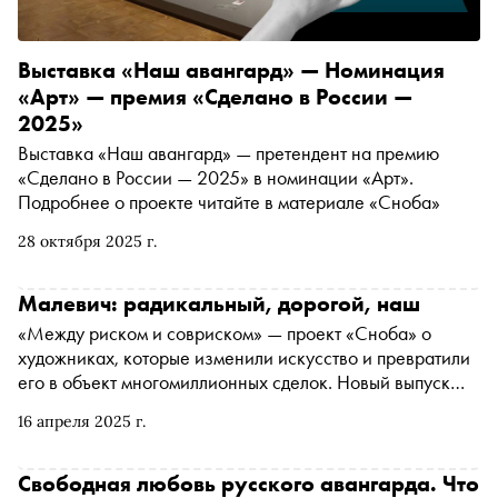
Выставка «Наш авангард» — Номинация
«Арт» — премия «Сделано в России —
2025»
Выставка «Наш авангард» — претендент на премию
«Сделано в России — 2025» в номинации «Арт».
Подробнее о проекте читайте в материале «Сноба»
28 октября 2025 г.
Малевич: радикальный, дорогой, наш
«Между риском и совриском» — проект «Сноба» о
художниках, которые изменили искусство и превратили
его в объект многомиллионных сделок. Новый выпуск
уже на VK. Историк искусств Алина Сопова и музыкант
16 апреля 2025 г.
и телеведущий Лео Канделаки обсуждают работы
Казимира Малевича
Свободная любовь русского авангарда. Что