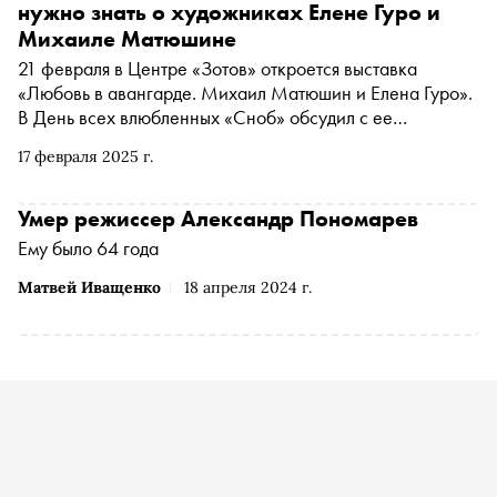
нужно знать о художниках Елене Гуро и
Михаиле Матюшине
21 февраля в Центре «Зотов» откроется выставка
«Любовь в авангарде. Михаил Матюшин и Елена Гуро».
В День всех влюбленных «Сноб» обсудил с ее
куратором Сергеем Уваровым, почему русские
17 февраля 2025 г.
«возглавили» авангард, как он менял представления о
человеческой чувственности и отрицал человеческое
как таковое, из-за чего сексуальная революция
Умер режиссер Александр Пономарев
захлебнулась при Сталине, какие фантазии о мертвом
Ему было 64 года
сыне преследовали Елену Гуро, зачем обычные
художники превращаются в трансмедиальных и когда им
Матвей Иващенко
18 апреля 2024 г.
это вредит