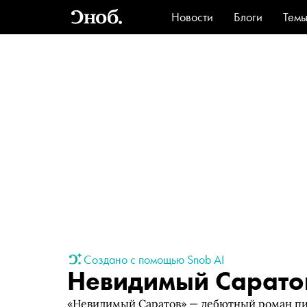
Новости
Блоги
Тем
Стиль
Ви
Создано с помощью Snob AI
Невидимый Сарато
«Невидимый Саратов» — дебютный роман пи