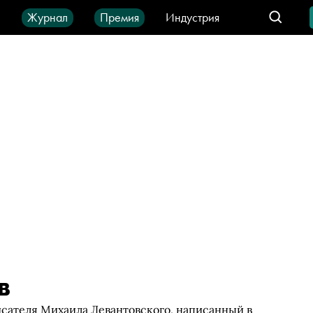
ы
Журнал
Премия
Индустрия
део
Город
IT-продукты
в
сателя Михаила Левантовского, написанный в