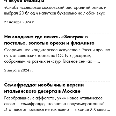
4 вкуса столицы
«Сноб» исследовал московский ресторанный рынок и
выбрал 20 блюд и напитков буквально на любой вкус
27 ноября 2024 г.
На сладкое: где искать «Завтрак в
постель», золотые орехи и фламинго
Современное кондитерское искусство в России прошло
путь от советских тортов по ГОСТу к десертам,
собранным из разных текстур. Главное сейчас —
удивлять гостей, создавать вау-эффект и побуждать
5 августа 2024 г.
сделать фото для социальных сетей, поэтому в меню
часто можно увидеть так называемые контент-десерты:
например, чизкейк, который подавали в цветной капусте
Семифреддо: необычные версии
в ресторане Narnia, конфеты — палочки корицы
итальянского десерта в Москве
(«Афина»), мильфей с шоколадным утюжком в Sartoria
Разобравшись с аффогато , учим новое итальянское
Lamberti, балерину Павлову в «Кафе Пушкинъ», сладких
слово — семифреддо, что значит полузамороженный.
мопсов в Buro ЦУМ. «Сноб» посетил рестораны Москвы
Этот десерт появился не так давно — в конце XIX века в
и выбрал интересные позиции из десертных карт
Италии, почти одновременно с французским парфе.