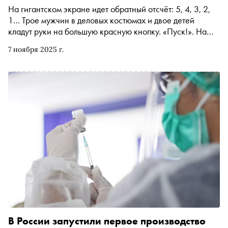
На гигантском экране идет обратный отсчёт: 5, 4, 3, 2,
1… Трое мужчин в деловых костюмах и двое детей
кладут руки на большую красную кнопку. «Пуск!». На
Вятской земле, в 30 километрах от Кирова, под
7 ноября 2025 г.
аплодисменты официально открывают первое в России
производство вакцины от вируса папилломы человека
(ВПЧ) по полному циклу. Это событие, которое в
перспективе может спасти тысячи женщин от рака, а
Россию — приблизить к решению серьёзной
демографической проблемы
В России запустили первое производство