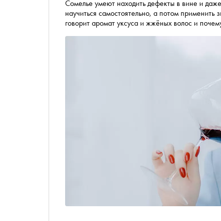
Сомелье умеют находить дефекты в вине и даже
научиться самостоятельно, а потом применить з
говорит аромат уксуса и жжёных волос и почем
и гевюрцтраминера, рассказывает победитель
Инесса Новичихина