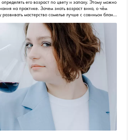
 определять его возраст по цвету и запаху. Этому можно
нания на практике. Зачем знать возраст вина, о чём
у развивать мастерство сомелье лучше с совиньон блана
 Всероссийского конкурса дегустаторов DROPREADERS