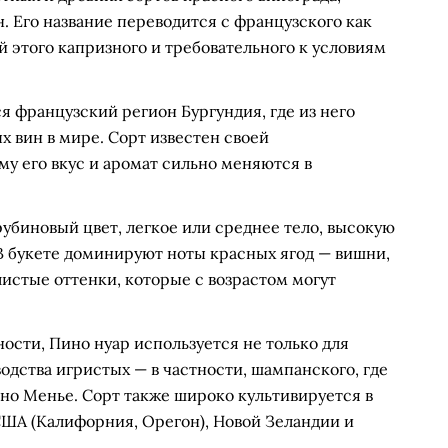
. Его название переводится с французского как
й этого капризного и требовательного к условиям
 французский регион Бургундия, где из него
х вин в мире. Сорт известен своей
му его вкус и аромат сильно меняются в
убиновый цвет, легкое или среднее тело, высокую
В букете доминируют ноты красных ягод — вишни,
листые оттенки, которые с возрастом могут
ости, Пино нуар используется не только для
водства игристых — в частности, шампанского, где
ино Менье. Сорт также широко культивируется в
США (Калифорния, Орегон), Новой Зеландии и