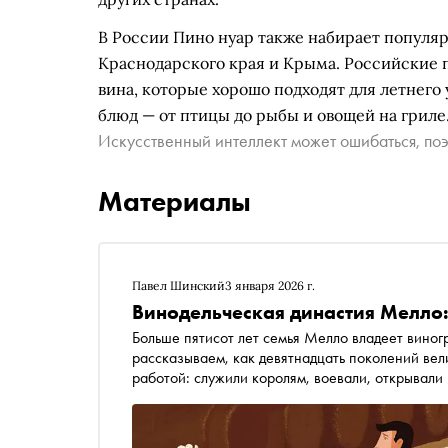
В России Пино нуар также набирает популяр
Краснодарского края и Крыма. Российские п
вина, которые хорошо подходят для летнег
блюд — от птицы до рыбы и овощей на гриле
Искусственный интеллект может ошибаться, поэ
Материалы
Павел Шинский
3 января 2026 г.
Винодельческая династия Мелло: 
Больше пятисот лет семья Мелло владеет виноградниками в Са
рассказываем, как девятнадцать поколений ве
работой: служили королям, воевали, открывали
делать вино