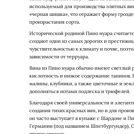
используемый для производства элитных вин
«черная шишка», что отражает форму грозде
произрастания сорта.
Исторической родиной Пино нуара считается
создают одни из самых дорогих и престижны
чувствительностью к климату и почве, поэто
зависимости от терруара.
Вина из Пино нуара обычно имеют светлый р
кислотность и низкое содержание танинов. 
малины, клубники, а также цветочные и зем
дополняться нотами подлеска и трюфелей.
Благодаря своей универсальности и элегантн
создания тихих красных вин, но и для произ
он часто выступает в купаже с Шардоне и П
Германии (под названием Шпетбургундер), 
других странах.