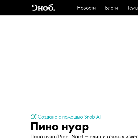
Новости
Блоги
Тем
Стиль
Ви
Создано с помощью Snob AI
Пино нуар
Пино нуар (Pinot Noir) — один из самых изве