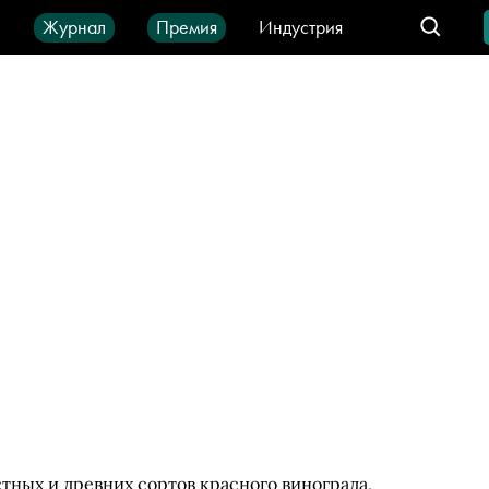
ы
Журнал
Премия
Индустрия
део
Город
IT-продукты
стных и древних сортов красного винограда,