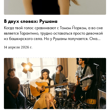
В двух словах: Рушана
Когда твой голос сравнивают с Томом Йорком, а во сне
является Тарантино, трудно оставаться просто девочкой
из башкирского села. Но у Рушаны получается. Она
одинаково органично смотрится и в неоновом свете
14 апреля 2026 г.
больших концертных залов, и в трамвае № 6, идущем по
Васильевскому острову. В весеннем номер е «Сноба»
расспросили Рушану про режиссерские амбиции, про
студию посреди густого леса и про конину — точнее, про
конину она заговорила сама…