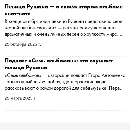
Певица Рушана — о своём втором альбоме
«вот-вот»
В конце октября инди-певица Рушана представила свой
второй альбом «вот-вот» — десять преимущественно
драматичных и очень личных песен о хрупкости мира,
опыте переживания личных катастроф и поиске новых
29 октября 2025 г.
точек опоры. «Сноб» попросил исполнительницу коротко
рассказать о каждом треке с этой пластинки
Подкаст «Семь альбомов»: что слушает
певица Рушана
«Семь альбомов» — авторский подкаст Егора Антощенко
, записанный для «Сноба», где творческие люди
рассказывают о самой дорогой для себя музыке. Первой
гостьей стала инди-певица Рушана, финалистка шоу
29 марта 2025 г.
«Голос», в прошлом году выпустившая яркий и
проникновенный лонгплей УФ. Разбираемся, зачем
слушать ранние альбомы Coldplay, рассказываем, как
создавался саундтрек к фильму «Ла-Ла Ленд», и
выносим вердикт группе The Smile