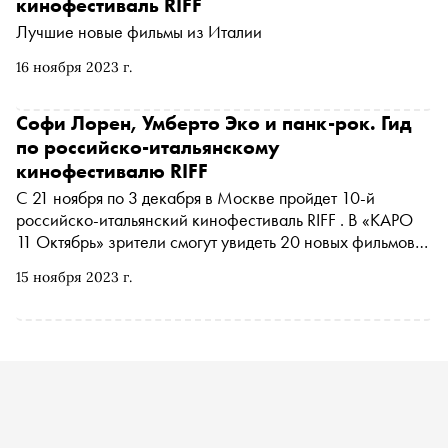
кинофестиваль RIFF
Лучшие новые фильмы из Италии
16 ноября 2023 г.
Софи Лорен, Умберто Эко и панк-рок. Гид
по российско-итальянскому
кинофестивалю RIFF
С 21 ноября по 3 декабря в Москве пройдет 10-й
российско-итальянский кинофестиваль RIFF . В «КАРО
11 Октябрь» зрители смогут увидеть 20 новых фильмов
из Италии разных жанров и тематик, а также посетить
15 ноября 2023 г.
лекции и увидеть видеоприветствия режиссеров. «Сноб»
выбрал 9 картин, на которые стоит обратить внимание