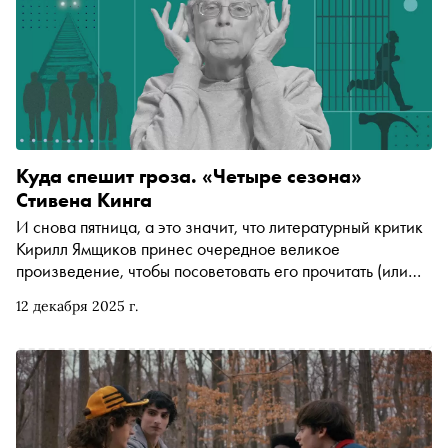
Куда спешит гроза. «Четыре сезона»
Стивена Кинга
И снова пятница, а это значит, что литературный критик
Кирилл Ямщиков принес очередное великое
произведение, чтобы посоветовать его прочитать (или
перечитать). В этот раз — «Четыре сезона» Стивена
12 декабря 2025 г.
Кинга, «южная готика с вылеченными зубами»: сборник
историй о надежде, распаде и взрослении, в котором
самые страшные и прекрасные вещи происходят при
свете дня