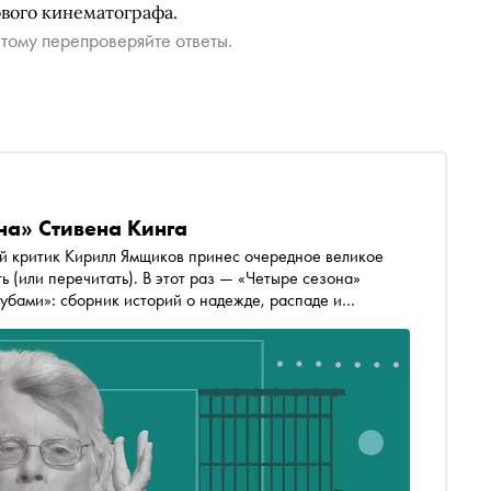
вого кинематографа.
тому перепроверяйте ответы.
на» Стивена Кинга
Кирилл Ямщиков принес очередное великое
ь (или перечитать). В этот раз — «Четыре сезона»
убами»: сборник историй о надежде, распаде и
расные вещи происходят при свете дня