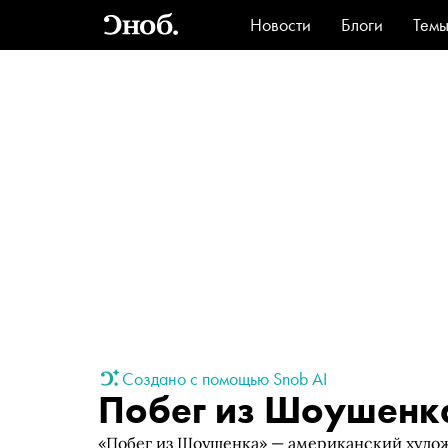
Новости
Блоги
Тем
Стиль
Ви
Создано с помощью Snob AI
Побег из Шоушенк
«Побег из Шоушенка» — американский худ