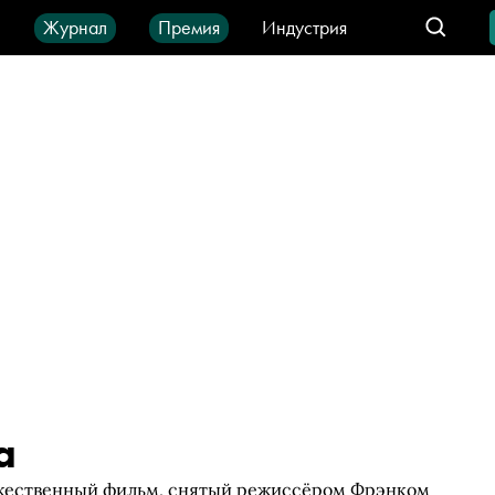
ы
Журнал
Премия
Индустрия
део
Город
IT-продукты
а
ожественный фильм, снятый режиссёром Фрэнком