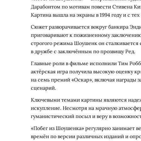
Дарабонтом по мотивам повести Стивена Кин
Картина вышла на экраны в 1994 году и с тех
Сюжет разворачивается вокруг банкира Энд
приговаривают к пожизненному заключению 
строгого режима Шоушенк он сталкивается 
в дружбе с заключённым по прозвищу Ред.
Главные роли в фильме исполнили Тим Робб
актёрская игра получила высокую оценку кр
на семь премий «Оскар», включая награды 
сценарий.
Ключевыми темами картины являются надежд
искупление. Несмотря на мрачную атмосферу
гуманистический посыл и веру в возможнос
«Побег из Шоушенка» регулярно занимает ве
времён по версии различных изданий и опро