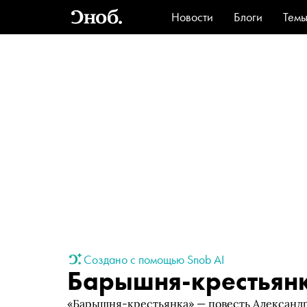
Новости
Блоги
Тем
Стиль
Ви
Создано с помощью Snob AI
Барышня-крестьян
«Барышня-крестьянка» — повесть Александ