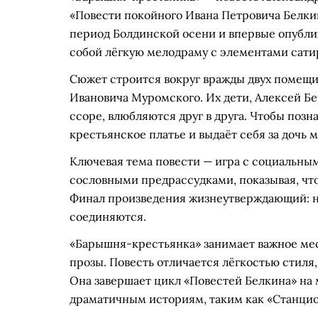
«Повести покойного Ивана Петровича Белкин
период Болдинской осени и впервые опублик
собой лёгкую мелодраму с элементами сати
Сюжет строится вокруг вражды двух помещи
Ивановича Муромского. Их дети, Алексей Бе
ссоре, влюбляются друг в друга. Чтобы позн
крестьянское платье и выдаёт себя за дочь 
Ключевая тема повести — игра с социальны
сословными предрассудками, показывая, что
Финал произведения жизнеутверждающий: н
соединяются.
«Барышня-крестьянка» занимает важное мес
прозы. Повесть отличается лёгкостью стил
Она завершает цикл «Повестей Белкина» на
драматичным историям, таким как «Станци