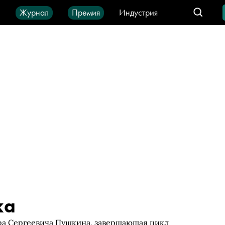
ы
Журнал
Премия
Индустрия
део
Город
IT-продукты
ка
ра Сергеевича Пушкина, завершающая цикл