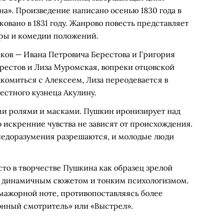
а». Произведение написано осенью 1830 года в
овано в 1831 году. Жанрово повесть представляет
ры и комедии положений.
ков — Ивана Петровича Берестова и Григория
рестов и Лиза Муромская, вопреки отцовской
акомиться с Алексеем, Лиза переодевается в
местного кузнеца Акулину.
ми ролями и масками. Пушкин иронизирует над
 искренние чувства не зависят от происхождения.
едоразумения разрешаются, и молодые люди
то в творчестве Пушкина как образец зрелой
я, динамичным сюжетом и тонким психологизмом.
 мажорной ноте, противопоставляясь более
онный смотритель» или «Выстрел».