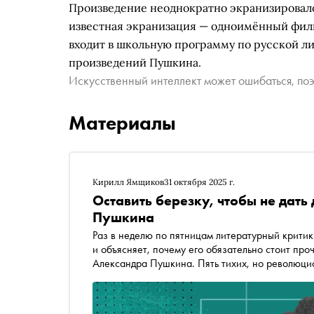
Произведение неоднократно экранизировало
известная экранизация — одноимённый филь
входит в школьную программу по русской л
произведений Пушкина.
Искусственный интеллект может ошибаться, поэ
Материалы
Кирилл Ямщиков
31 октября 2025 г.
Оставить березку, чтобы не дать
Пушкина
Раз в неделю по пятницам литературный критик Кирилл Ямщиков выбирает
и объясняет, почему его обязательно стоит про
Александра Пушкина. Пять тихих, но революци
карантине и ставших точкой отсчета для велик