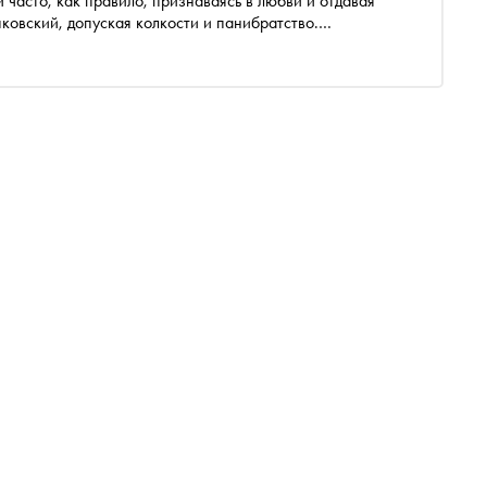
 часто, как правило, признаваясь в любви и отдавая
ковский, допуская колкости и панибратство.
ие писатели рассказывают, как с годами менялось их
хочется перечитывать чаще