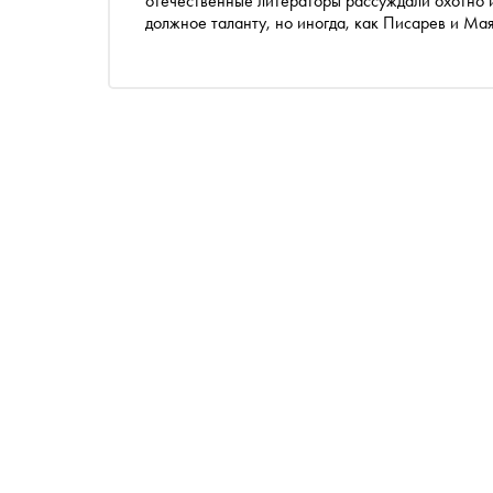
отечественные литераторы рассуждали охотно и
должное таланту, но иногда, как Писарев и Мая
Специально для «Сноба» современные российск
отношение к поэту и что из его произведений 