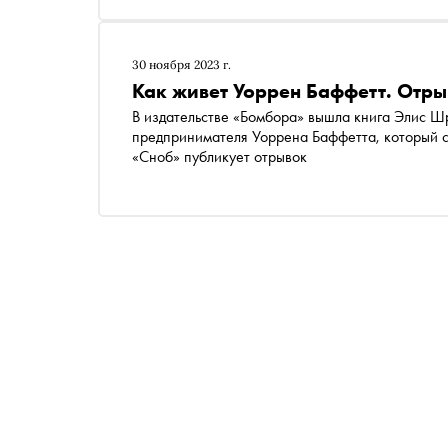
30 ноября 2023 г.
Как живет Уоррен Баффетт. Отры
В издательстве «Бомбора» вышла книга Элис Ш
предпринимателя Уоррена Баффетта, который считается одним из самых успешных инвесторов в мире.
«Сноб» публикует отрывок