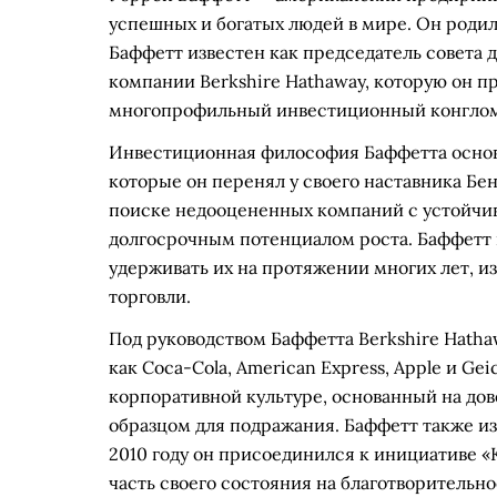
успешных и богатых людей в мире. Он родилс
Баффетт известен как председатель совета 
компании Berkshire Hathaway, которую он п
многопрофильный инвестиционный конглом
Инвестиционная философия Баффетта основ
которые он перенял у своего наставника Бе
поиске недооцененных компаний с устойч
долгосрочным потенциалом роста. Баффетт 
удерживать их на протяжении многих лет, и
торговли.
Под руководством Баффетта Berkshire Hatha
как Coca-Cola, American Express, Apple и Ge
корпоративной культуре, основанный на до
образцом для подражания. Баффетт также из
2010 году он присоединился к инициативе «
часть своего состояния на благотворительно