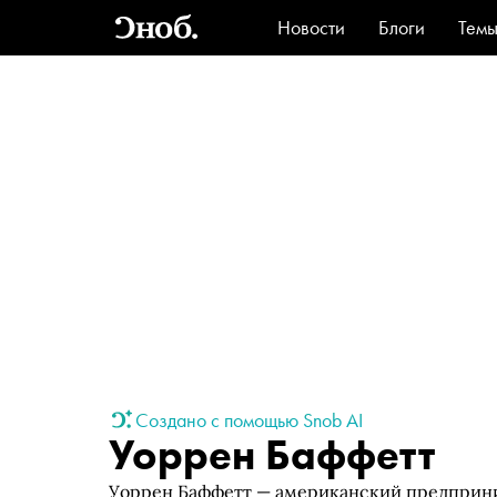
Новости
Блоги
Тем
Стиль
Ви
Создано с помощью Snob AI
Уоррен Баффетт
Уоррен Баффетт — американский предприни