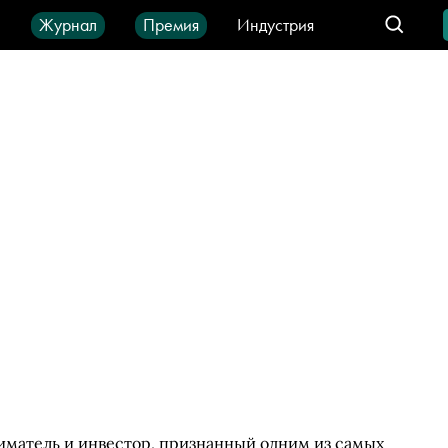
ы
Журнал
Премия
Индустрия
део
Город
IT-продукты
матель и инвестор, признанный одним из самых