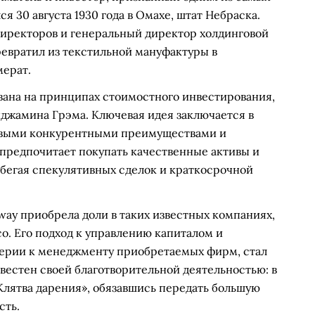
я 30 августа 1930 года в Омахе, штат Небраска.
директоров и генеральный директор холдинговой
ревратил из текстильной мануфактуры в
ерат.
ана на принципах стоимостного инвестирования,
нджамина Грэма. Ключевая идея заключается в
ивыми конкурентными преимуществами и
предпочитает покупать качественные активы и
збегая спекулятивных сделок и краткосрочной
way приобрела доли в таких известных компаниях,
ico. Его подход к управлению капиталом и
верии к менеджменту приобретаемых фирм, стал
вестен своей благотворительной деятельностью: в
Клятва дарения», обязавшись передать большую
сть.