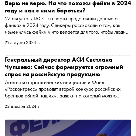
Верю не верю. На что похожи фейки в 2024
году и как с ними бороться?
27 августа в ТАСС эксперты представили данные о
фейках в 2024 году. Спикеры рассказали о том, как
изменились фейки и что делается для того, чтобы люди
могли отличить верифицированную информацию от
27 августа 2024 г.
фейковой
Генеральный директор АСИ Светлана
Чупшева: Сейчас формируется огромный
спрос на российскую продукцию
Агентство стратегических инициатив и Фонд
«Росконгресс» проводят второй конкурс российских
брендов «Знай наших» , заявки на который можно
прислать до 31 января. Генеральный директор АСИ
22 января 2024 г.
Светлана Чупшева рассказала «Снобу» о том, какие
меры поддержки получат наиболее интересные
конкурсанты, почему торговые сети и маркетплейсы
заинтересованы в российских брендах и чему стоит
научиться отечественным производителям в первую