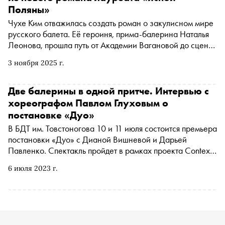
Поляны»
Чухе Ким отважилась создать роман о закулисном мире
русского балета. Её героиня, прима-балерина Наталья
Леонова, прошла путь от Академии Вагановой до сцены
Парижской оперы. Но после серьёзной травмы,
3 ноября 2025 г.
вернувшись в родной Санкт-Петербург, она вынуждена
встретиться с призраками прошлого и принять
важнейшее решение в жизни. «Сноб» публикует
Две балерины в одной притче. Интервью с
отрывок из книги, выходящей в издательстве Inspiria в
хореографом Павлом Глуховым о
переводе Кирилла Батыгина
постановке «Дуо»
В БДТ им. Товстоногова 10 и 11 июля состоится премьера
постановки «Дуо» с Дианой Вишневой и Дарьей
Павленко. Спектакль пройдет в рамках проекта Context.
Diana Vishneva. Хореограф Павел Глухов рассказал
6 июля 2023 г.
«Снобу» о своей новой работе, особенностях общения с
прима-балеринами и месте психологии в своем
творчестве