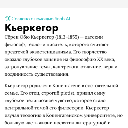
Создано с помощью Snob AI
Кьеркегор
Сёрен Обю Кьеркегор (1813–1855) — датский
философ, теолог и писатель, которого считают
предтечей экзистенциализма. Его творчество
оказало глубокое влияние на философию XX века,
затронув такие темы, как тревога, отчаяние, вера и
подлинность существования.
Кьеркегор родился в Копенгагене в состоятельной
семье. Его отец, строгий pietist, привил сыну
глубокое религиозное чувство, которое стало
центральной темой его философии. Кьеркегор
изучал теологию в Копенгагенском университете, но
большую часть жизни посвятил литературной и