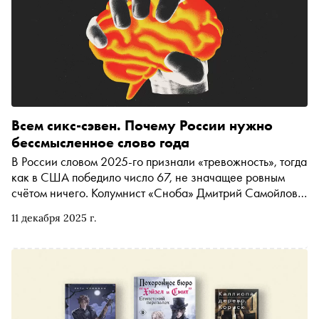
Всем сикс-сэвен. Почему России нужно
бессмысленное слово года
В России словом 2025-го признали «тревожность», тогда
как в США победило число 67, не значащее ровным
счётом ничего. Колумнист «Сноба» Дмитрий Самойлов
разбирает этот парадокс, перемещаясь от философии
11 декабря 2025 г.
Кьеркегора и панических атак Тони Сопрано к трекам
рэпера Skrilla, и приходит к выводу, что нам бы тоже не
помешал в качестве символа безмятежный набор звуков