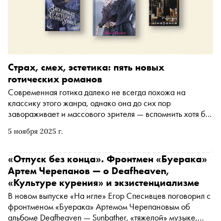
Страх, смех, эстетика: пять новых
готических романов
Современная готика далеко не всегда похожа на
классику этого жанра, однако она до сих пор
завораживает и массового зрителя — вспомнить хотя бы
успех Wednesday и предвкушение «Франкенштейна»
5 ноября 2025 г.
Гильермо дель Торо, — и массового читателя. Как и
режиссёры, писатели, с одной стороны, черпают многое
из канона, а с другой — экспериментируют и сочетают
«Отпуск без конца». Фронтмен «Буерака»
несочетаемое. Собрали пять современных готических
Артем Черепанов — о Deafheaven,
текстов, где от ужаса до завораживающей эстетики —
«Культуре курения» и экзистенциализме
рукой подать
В новом выпуске «На игле» Егор Спесивцев поговорил с
фронтменом «Буерака» Артемом Черепановым об
альбоме Deafheaven — Sunbather, «тяжелой» музыке,