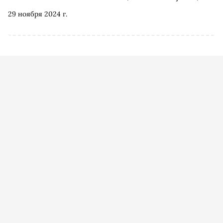
экзистенциализме, жизни в Новосибирске и кризисе
29 ноября 2024 г.
пост-панка