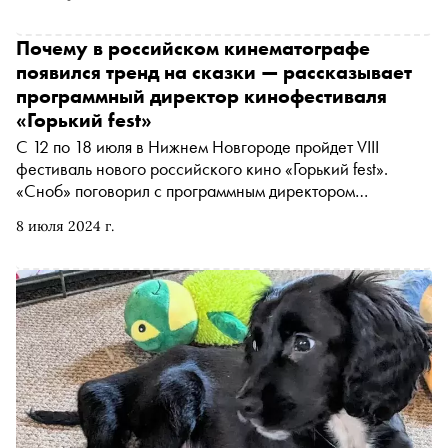
Disney подвергались и продолжают подвергаться
критике. Рассказываем, какие картины вызвали
недовольство публики
Почему в российском кинематографе
появился тренд на сказки — рассказывает
программный директор кинофестиваля
«Горький fest»
С 12 по 18 июля в Нижнем Новгороде пройдет VIII
фестиваль нового российского кино «Горький fest».
«Сноб» поговорил с программным директором
киносмотра Андреем Апостоловым об актуальности
8 июля 2024 г.
жанра сказки и преемственности в российском
кинематографе