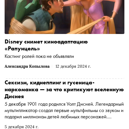
Disney снимет киноадаптацию
«Рапунцель»
Кастинг ролей пока не объявляли
Александра Копылова
12 декабря 2024 г.
Сексизм, киднеппинг и гусеница-
наркоманка — за что критикуют вселенную
Диснея
5 декабря 1901 года родился Уолт Дисней. Легендарный
мультипликатор создал первые мультфильмы со звуком и
подарил миллионам детей любимых персонажей.
Впрочем, некоторые анимационные фильмы от студии
5 декабря 2024 г.