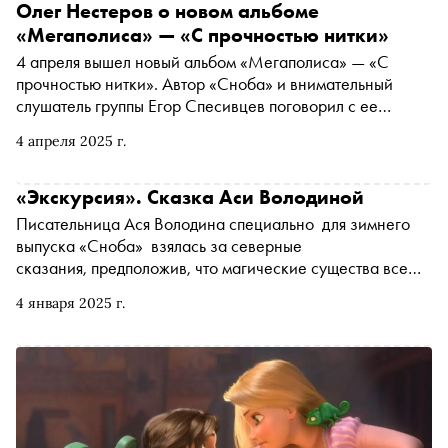
Олег Нестеров о новом альбоме
«Мегаполиса» — «С прочностью нитки»
4 апреля вышел новый альбом «Мегаполиса» — «С
прочностью нитки». Автор «Сноба» и внимательный
слушатель группы Егор Спесивцев поговорил с ее
лидером Олегом Нестеровым о работе над пластинкой и
4 апреля 2025 г.
новых песнях (очень подробно)
«Экскурсия». Сказка Аси Володиной
Писательница Ася Володина специально для зимнего
выпуска «Сноба» взялась за северные
сказания, предположив, что магические существа все
еще обитают где-то в карельских лесах и
4 января 2025 г.
даже научились сосуществовать с людьми