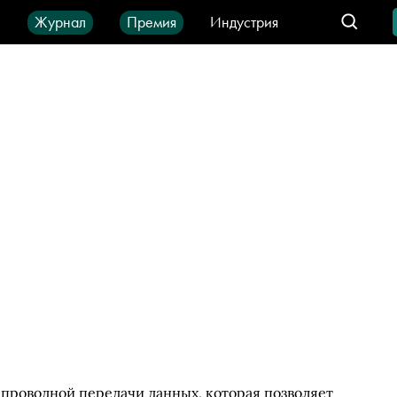
ы
Журнал
Премия
Индустрия
део
Город
IT-продукты
беспроводной передачи данных, которая позволяет