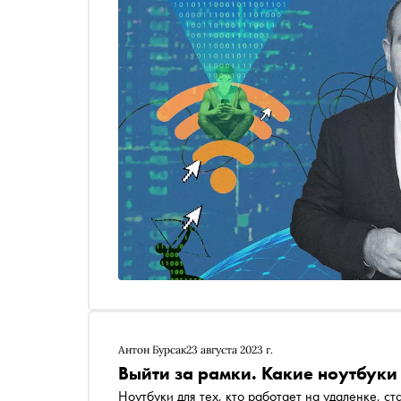
сюжет из sci-fi-фильма, а реальность, с котор
Вместе с экспертом по информационной безоп
Шмавоняном разбираемся, какие риски скрывают
минимизировать угрозы
Антон Бурсак
23 августа 2023 г.
Выйти за рамки. Какие ноутбук
Ноутбуки для тех, кто работает на удаленке, с