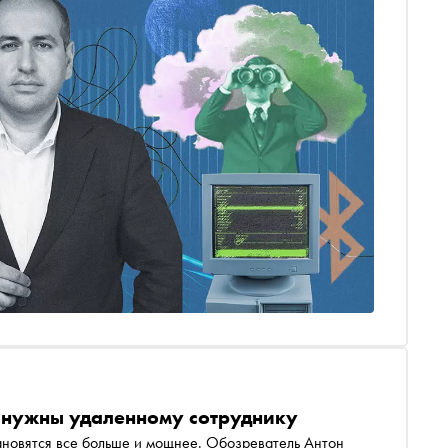
ой прямо сейчас сталкиваются миллионы пользователей.
асности компании «Киберпротект» Саркисом
 публичные сети Wi-Fi, Bluetooth и NFC, а также как
и нужны удаленному сотруднику
тановятся все больше и мощнее. Обозреватель Антон