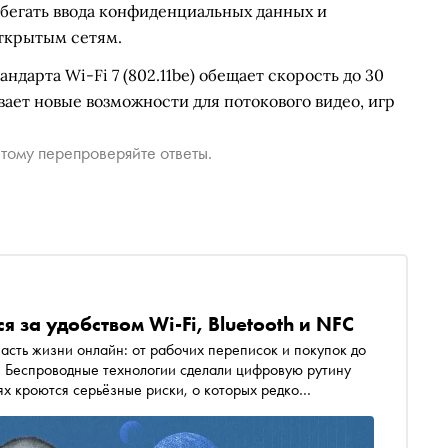
збегать ввода конфиденциальных данных и
ткрытым сетям.
ндарта Wi-Fi 7 (802.11be) обещает скорость до 30
ает новые возможности для потокового видео, игр
тому перепроверяйте ответы.
 за удобством Wi-Fi, Bluetooth и NFC
сть жизни онлайн: от рабочих переписок и покупок до
 Беспроводные технологии сделали цифровую рутину
ях кроются серьёзные риски, о которых редко
социальная инженерия, поддельные точки доступа,
ле или даже автомобильных системах — сегодня это не