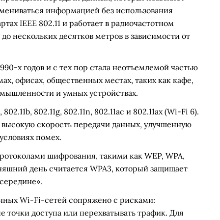
бмениваться информацией без использования
ртах IEEE 802.11 и работает в радиочастотном
 до нескольких десятков метров в зависимости от
1990-х годов и с тех пор стала неотъемлемой частью
ах, офисах, общественных местах, таких как кафе,
омышленности и умных устройствах.
.11b, 802.11g, 802.11n, 802.11ac и 802.11ax (Wi-Fi 6).
 высокую скорость передачи данных, улучшенную
условиях помех.
протоколами шифрования, такими как WEP, WPA,
няшний день считается WPA3, который защищает
осередине».
ичных Wi-Fi-сетей сопряжено с рисками:
 точки доступа или перехватывать трафик. Для