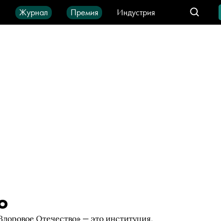
ы
Журнал
Премия
Индустрия
део
Город
IT-продукты
о
доровое Отечество» — это институция,