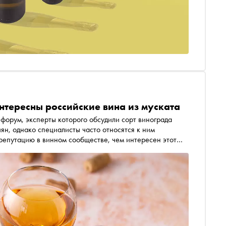
тересны российские вина из муската
ы которого обсудили сорт винограда
репутацию в винном сообществе, чем интересен этот
т обратить внимание, — в материале «Сноба»