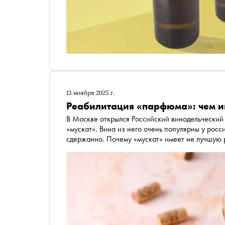
13 ноября 2025 г.
Реабилитация «парфюма»: чем ин
В Москве открылся Российский винодельческий форум, эксперт
«мускат». Вина из него очень популярны у россиян, однако специалисты часто относятся к ним
сдержанно. Почему «мускат» имеет не лучшую 
сорт и на какие российские вина из него стои