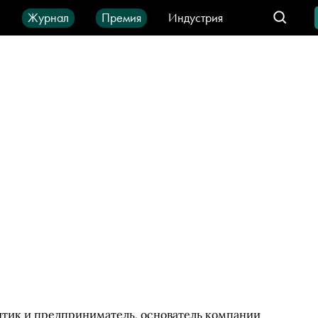
ы
Журнал
Премия
Индустрия
део
Город
IT-продукты
тик и предприниматель, основатель компании