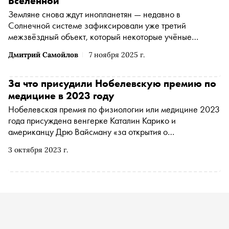
Вселенной
Земляне снова ждут инопланетян — недавно в
Солнечной системе зафиксировали уже третий
межзвёздный объект, который некоторые учёные
считают искусственным. Колумнист «Сноба» Дмитрий
Дмитрий Самойлов
7 ноября 2025 г.
Самойлов разбирается, почему нас так тянет искать в
космосе разум
За что присудили Нобелевскую премию по
медицине в 2023 году
Нобелевская премия по физиологии или медицине 2023
года присуждена венгерке Каталин Карико и
американцу Дрю Вайсману «за открытия о
модификациях нуклеозидных оснований, позволившие
3 октября 2023 г.
разработать эффективные РНК-вакцины от COVID-19».
«Сноб» рассказывает, в чем суть работы ученых, что
хорошего в РНК-вакцинах и почему их долго не
удавалось создать