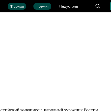
ы
Журнал
Премия
Индустрия
део
Город
IT-продукты
оссийский живописец, народный художник России