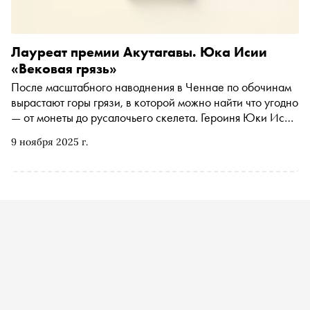
Лауреат премии Акутагавы. Юка Исии
«Вековая грязь»
После масштабного наводнения в Ченнае по обочинам
вырастают горы грязи, в которой можно найти что угодно
— от монеты до русалочьего скелета. Героиня Юки Исии
пытается разгрести вековую хтонь из чужеземных
9 ноября 2025 г.
мифов, странных обычаев и жутковатых традиций —
вплоть до сжигания трупов в священном городе
Варанаси. «Сноб» публикует фрагмент романа,
вышедшего в издательстве NoAge, в переводе с
японского Светланы Торы