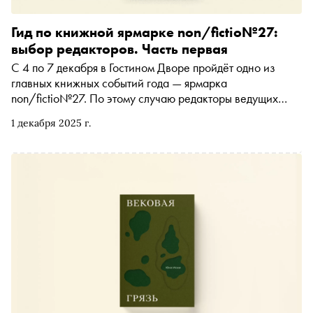
Гид по книжной ярмарке non/fictio№27:
выбор редакторов. Часть первая
С 4 по 7 декабря в Гостином Дворе пройдёт одно из
главных книжных событий года — ярмарка
non/fictio№27. По этому случаю редакторы ведущих
издательств делятся своими главными новинками. В
1 декабря 2025 г.
первой части гида — биография Катаева и Петрова
авторства Сергея Белякова, уральская готика Алексея
Иванова, долгожданный Грасс на русском и сборник
«Семейные обстоятельства» с Татьяной Толстой,
Евгением Водолазкиным и Эмиром Кустурицей