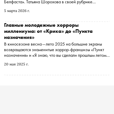
Белфаста». Татьяна Шорохова в своей рубрике
«Досмотреть до конца» рассказывает (и доказывает!),
5 марта 2026 г.
почему это нельзя пропустить
Главные молодежные хорроры
миллениума: от «Крика» до «Пункта
назначения»
В киносезоне весна—лето 2025 на большие экраны
возвращаются знаменитые хоррор-франшизы «Пункт
назначения» и «Я знаю, что вы сделали прошлым летом»,
а на Netflix выходит очередная часть «Улицы страха».
20 мая 2025 г.
Похоже, подростковые ужастики снова в тренде.
Последний раз такое случалось на стыке столетий — в
миллениум. По этому поводу «Сноб» вспоминает самые
нашумевшие молодежные слэшеры золотой эпохи
жанра, которая пришлась на вторую половину 1990-х —
начало 2000-х