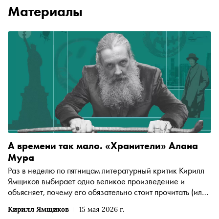
Материалы
А времени так мало. «Хранители» Алана
Мура
Раз в неделю по пятницам литературный критик Кирилл
Ямщиков выбирает одно великое произведение и
объясняет, почему его обязательно стоит прочитать (или
перечитать). В этот раз — «Хранители» Алана Мура:
Кирилл Ямщиков
15 мая 2026 г.
графический роман про супергероев, которые, вместо