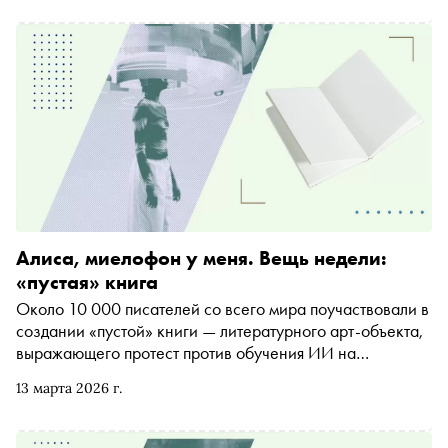
того чтобы развлекать детей, рассуждают о смерти и
конце света
Алиса, миелофон у меня. Вещь недели:
«пустая» книга
Около 10 000 писателей со всего мира поучаствовали в
создании «пустой» книги — литературного арт-объекта,
выражающего протест против обучения ИИ на
литературных произведениях без согласия автора. В
13 марта 2026 г.
книге нет текста — только имена писателей. Наш автор
Илья Склярский рассказывает о подобных акциях в
других видах искусства, рассуждает о нюансах