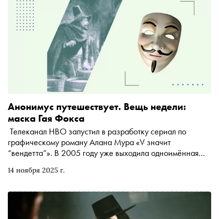
авторского права и предсказывает, что ждёт литературу
в будущем
Анонимус путешествует. Вещь недели:
маска Гая Фокса
Телеканал HBO запустил в разработку сериал по
графическому роману Алана Мура «V значит
“вендетта”». В 2005 году уже выходила одноимённая
экранизация — важное явление массовой культуры.
14 ноября 2025 г.
Главным визуальным образом истории стала маска Гая
Фокса. Рассказываем, как на Западе она превратилась
в символ протестов, а в России — в постироничный мем