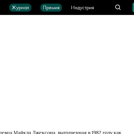
ы
Журнал
Премия
Индустрия
део
Город
IT-продукты
певца Майкла Джексона, выпущенная в 1982 году как