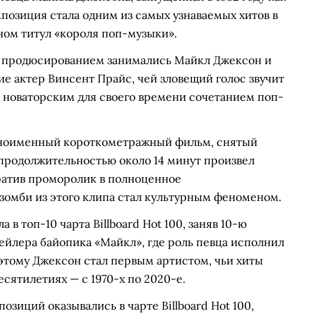
позиция стала одним из самых узнаваемых хитов в
ном титул «короля поп-музыки».
а продюсированием занимались Майкл Джексон и
ие актер Винсент Прайс, чей зловещий голос звучит
ся новаторским для своего времени сочетанием поп-
дноименный короткометражный фильм, снятый
родолжительностью около 14 минут произвел
ратив проморолик в полноценное
зомби из этого клипа стал культурным феноменом.
а в топ-10 чарта Billboard Hot 100, заняв 10-ю
рейлера байопика «Майкл», где роль певца исполнил
этому Джексон стал первым артистом, чьи хиты
десятилетиях — с 1970-х по 2020-е.
озиций оказывались в чарте Billboard Hot 100,