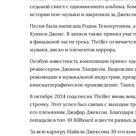
седьмой сингл с одноименного альбома. Ком
истории поп-музыки и закрепила за Джексо
Песня была написана Родом Темпертоном, 
Куинси Джонс. В записи также принял участ
в финальной части трека. Thriller отличает
музыки, диско и элементов хоррора.
Особую известность композиции принес о
режиссером Джоном Лэндисом. Видеоклип п
революцию в музыкальной индустрии, прев
кинематографическое произведение. Танец 
В октябре 2024 года песня Thriller вновь вошл
строчку. Этот успех был связан с выходом т
его племянник Джафар Джексон. Благодаря 
попадали в топ-10 Billboard в шести разных 
За всю карьеру Майкла Джексона 30 его комп