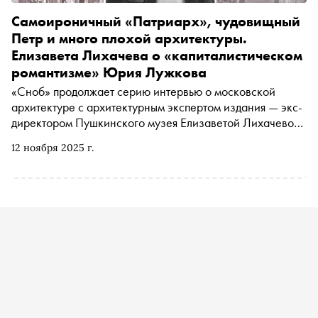
Самоироничный «Патриарх», чудовищный
Петр и много плохой архитектуры.
Елизавета Лихачева о «капиталистическом
романтизме» Юрия Лужкова
«Сноб» продолжает серию интервью о московской
архитектуре с архитектурным экспертом издания — экс-
директором Пушкинского музея Елизаветой Лихачевой.
Во втором материале автор «Сноба» Егор Спесивцев
12 ноября 2025 г.
поговорил с ней об удивительном мире
«капиталистического романтизма» Юрия Лужкова — от
знаменитых «Дома-Яйца» и «Наутилуса» до
(неожиданно) удачной Ходынки и самоироничного
«Патриарха», Храма Христа Спасителя и даже станции
метро Славянский Бульвар — единодушно любимой
всеми участниками разговора