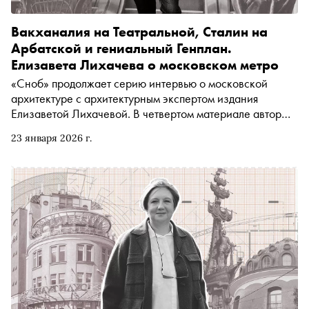
Вакханалия на Театральной, Сталин на
Арбатской и гениальный Генплан.
Елизавета Лихачева о московском метро
«Сноб» продолжает серию интервью о московской
архитектуре с архитектурным экспертом издания
Елизаветой Лихачевой. В четвертом материале автор
«Сноба» Егор Спесивцев поговорил с экс-директором
23 января 2026 г.
Пушкинского музея о московском метро — от 1930-х до
сегодняшнего дня. Чем станции похожи на храмы?
Соединится ли когда-нибудь желтая ветка? Почему
новое метро строят в чистом поле — и правда ли так
было всегда? Об этом и многом другом — в материале
«Сноба»