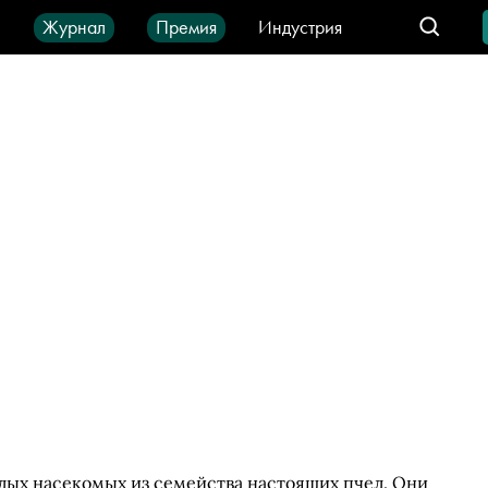
ы
Журнал
Премия
Индустрия
део
Город
IT-продукты
лых насекомых из семейства настоящих пчел. Они