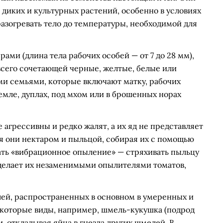
диких и культурных растений, особенно в условиях
разогревать тело до температуры, необходимой для
ми (длина тела рабочих особей — от 7 до 28 мм),
всего сочетающей черные, желтые, белые или
и семьями, которые включают матку, рабочих
земле, дуплах, под мхом или в брошенных норах
агрессивны и редко жалят, а их яд не представляет
я они нектаром и пыльцой, собирая их с помощью
ть «вибрационное опыление» — стряхивать пыльцу
 делает их незаменимыми опылителями томатов,
лей, распространенных в основном в умеренных и
которые виды, например, шмель-кукушка (подрод
и, откладывая яйца в гнезда других шмелей. В