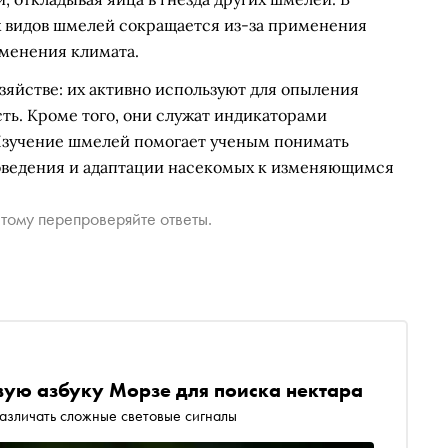
 видов шмелей сокращается из-за применения
зменения климата.
зяйстве: их активно используют для опыления
ть. Кроме того, они служат индикаторами
Изучение шмелей помогает ученым понимать
оведения и адаптации насекомых к изменяющимся
тому перепроверяйте ответы.
вую азбуку Морзе для поиска нектара
азличать сложные световые сигналы