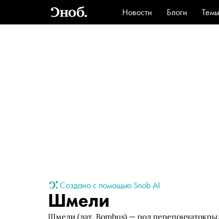
Новости
Блоги
Тем
Стиль
Ви
Создано с помощью Snob AI
Шмели
Шмели (лат. Bombus) — род перепончатокры