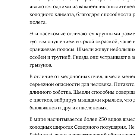
являются одними из важнейших опылителей 
холодного климата, благодаря способности 
полета.
Эти насекомые отличаются крупными размера
густым опушением и яркой окраской, чаще 
оранжевые полосы. Шмели живут небольшим
особей и трутней. Гнезда они устраивают в 
грызунов.
В отличие от медоносных пчел, шмели менее 
серьезной опасности для человека. Питаютс
длинного хоботка. Шмели способны соверша
с цветков, вибрируя мышцами крыльев, что
баклажанов и других пасленовых.
В мире насчитывается более 250 видов шме
холодных широтах Северного полушария. Не
Psithyrus), ведут паразитический образ жизн