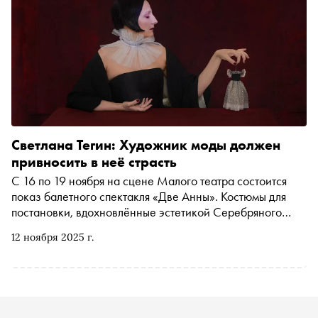
самые яркие работы конкурсной программы последних
лет
Светлана Тегин: Художник моды должен
привносить в неё страсть
С 16 по 19 ноября на сцене Малого театра состоится
показ балетного спектакля «Две Анны». Костюмы для
постановки, вдохновлённые эстетикой Серебряного
века, создала Светлана Тегин. «Сноб» встретился и
12 ноября 2025 г.
поговорил с дизайнером о разнице между образом для
жизни и сцены и о самых разных «ролях» — от
дизайнера и художника до продюсера