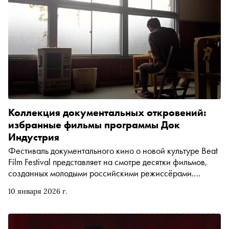
Коллекция документальных откровений:
избранные фильмы программы Док
Индустрия
Фестиваль документального кино о новой культуре Beat
Film Festival представляет на смотре десятки фильмов,
созданных молодыми российскими режиссёрами.
Многие из них впоследствии получают международные
10 января 2026 г.
награды и полноценную фестивальную жизнь. В
поддержку опен-колла нового сезона Док Индустрии,
который продлится до 22 февраля, «Сноб» выбрал