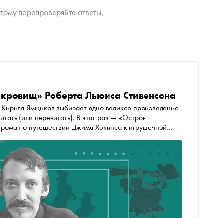
тому перепроверяйте ответы.
сокровищ» Роберта Льюиса Стивенсона
 одно великое произведение
итать (или перечитать). В этот раз — «Остров
 роман о путешествии Джима Хокинса к игрушечной
лся при фрейлинах королевы Виктории, хорошо читается