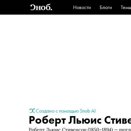
Новости
Блоги
Тем
Стиль
Ви
Создано с помощью Snob AI
Роберт Льюис Стив
Роберт Льюис Стивенсон (1850–1894) — шотл