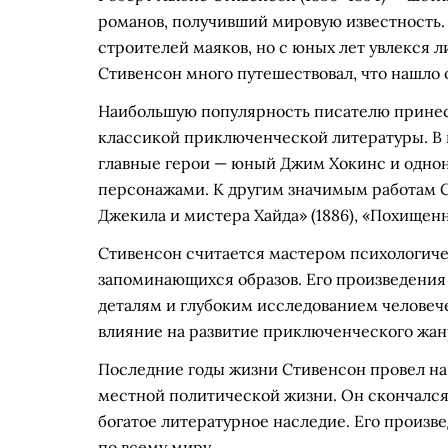
романов, получивший мировую известность.
строителей маяков, но с юных лет увлекся л
Стивенсон много путешествовал, что нашло 
Наибольшую популярность писателю принес 
классикой приключенческой литературы. В н
главные герои — юный Джим Хокинс и однон
персонажами. К другим значимым работам С
Джекила и мистера Хайда» (1886), «Похищенны
Стивенсон считается мастером психологичес
запоминающихся образов. Его произведени
деталям и глубоким исследованием человеч
влияние на развитие приключенческого жанр
Последние годы жизни Стивенсон провел на о
местной политической жизни. Он скончался в 
богатое литературное наследие. Его произв
по всему миру.