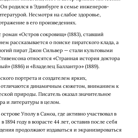
 Он родился в Эдинбурге в семье инженеров-
итературой. Несмотря на слабое здоровье,
отражение в его произведениях.
роман «Остров сокровищ» (1883), ставший
ем рассказывается о поиске пиратского клада, а
огий пират Джон Сильвер — стали культовыми
тивенсона относятся «Странная история доктора
й» (1886) и «Владелец Баллантрэ» (1889).
кого портрета и создателем ярких,
я отличаются динамичным сюжетом, вниманием к
еской природы. Писатель оказал значительное
а и литературы в целом.
строве Уполу в Самоа, где активно участвовал в
1894 году в возрасте 44 лет, оставив после себя
едения продолжают издаваться и экранизироваться