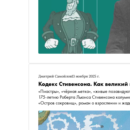
Дмитрий Самойлов
13 ноября 2025 г.
Кодекс Стивенсона. Как великий
«Пиастры», «чёрная метка», «живые позавидуют
175-летию Роберта Льюиса Стивенсона колумн
«Остров сокровищ», роман о взрослении и жадн
соотечественников