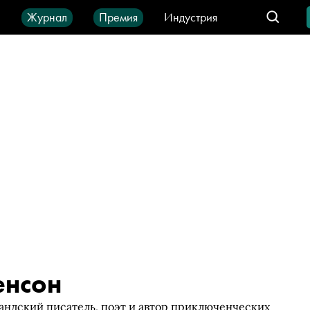
ы
Журнал
Премия
Индустрия
део
Город
IT-продукты
енсон
андский писатель, поэт и автор приключенческих