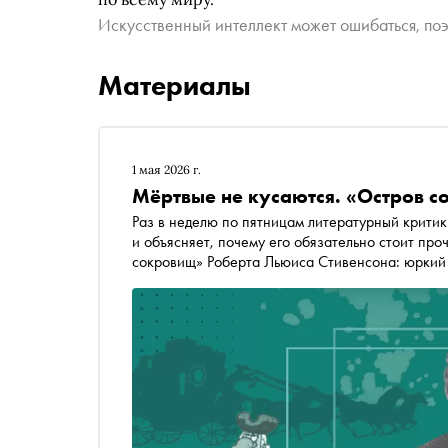
Искусственный интеллект может ошибаться, поэ
Материалы
1 мая 2026 г.
Мёртвые не кусаются. «Остров 
Раз в неделю по пятницам литературный критик Кирилл Ямщиков выбирает
и объясняет, почему его обязательно стоит проч
сокровищ» Роберта Льюиса Стивенсона: юркий
чаще и лазоревому гроту, который хорошо чита
и сейчас, что без королев, что без фрейлин