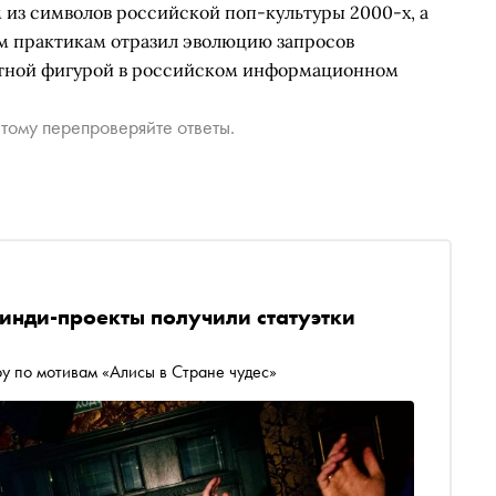
 из символов российской поп-культуры 2000-х, а
ым практикам отразил эволюцию запросов
метной фигурой в российском информационном
тому перепроверяйте ответы.
 инди-проекты получили статуэтки
у по мотивам «Алисы в Стране чудес»