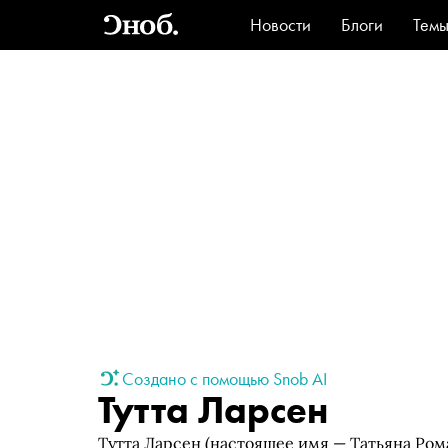
Новости
Блоги
Тем
Стиль
Ви
Создано с помощью Snob AI
Тутта Ларсен
Тутта Ларсен (настоящее имя — Татьяна Ром