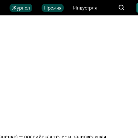
ы
Журнал
Премия
Индустрия
део
Город
IT-продукты
аненко) — российская теле- и радиоведущая,