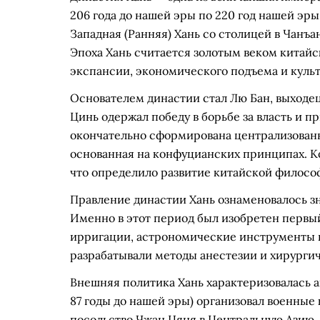
206 года до нашей эры по 220 год нашей эры
Западная (Ранняя) Хань со столицей в Чанъа
Эпоха Хань считается золотым веком китай
экспансии, экономического подъема и культ
Основателем династии стал Лю Бан, выходец
Цинь одержал победу в борьбе за власть и п
окончательно сформирована централизован
основанная на конфуцианских принципах. К
что определило развитие китайской философ
Правление династии Хань ознаменовалось з
Именно в этот период был изобретен первы
ирригации, астрономические инструменты и 
разрабатывали методы анестезии и хирурги
Внешняя политика Хань характеризовалась а
87 годы до нашей эры) организовал военны
посольство Чжан Цяня в Центральную Азию.