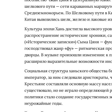
шелкового пути — сети караванных маршруто
Средиземноморьем. По Шелковому пути в Кит
Китая вывозились шелк, железо и лаковые из
Культура эпохи Хань достигла высокого уров
распространение исторические хроники, с
(«Исторические записки») Сыма Цяня — фун
господствовал жанр «фу» — ритмическая про
дворцы. В музыке произошли изменения: к п
расширило выразительные возможности инс
Социальная структура ханьского общества б
император, за ним следовали аристократы, 
Крестьяне составляли основную массу насел
существовало, но не играло определяющей 
политики стало создание государственных 
неурожайные годы.