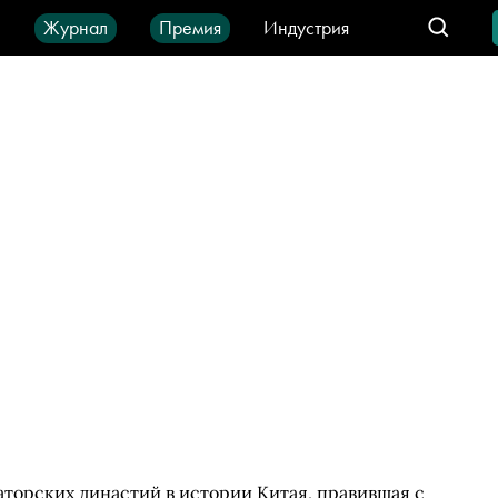
ы
Журнал
Премия
Индустрия
део
Город
IT-продукты
торских династий в истории Китая, правившая с