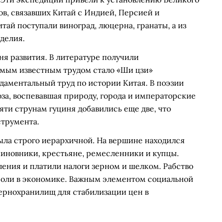
в, связавших Китай с Индией, Персией и
ай поступали виноград, люцерна, гранаты, а из
делия.
ня развития. В литературе получили
амым известным трудом стало «Ши цзи»
даментальный труд по истории Китая. В поэзии
за, воспевавшая природу, города и императорские
яти струнам гуциня добавились еще две, что
трумента.
ыла строго иерархичной. На вершине находился
чиновники, крестьяне, ремесленники и купцы.
ения и платили налоги зерном и шелком. Рабство
роли в экономике. Важным элементом социальной
зернохранилищ для стабилизации цен в