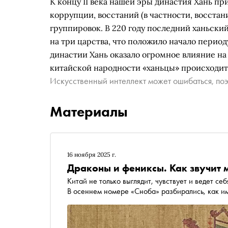
К концу II века нашей эры династия Хань пр
коррупции, восстаний (в частности, восста
группировок. В 220 году последний ханьски
на три царства, что положило начало перио
династии Хань оказало огромное влияние н
китайской народности «ханьцы» происходит
Искусственный интеллект может ошибаться, поэ
Материалы
16 ноября 2025 г.
Драконы и фениксы. Как звучит 
Китай не только выглядит, чувствует и ведет се
В осеннем номере «Сноба» разбирались,