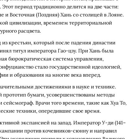
. Этот период традиционно делится на две части:
не и Восточная (Поздняя) Хань со столицей в Лояне.
ской цивилизации, временем территориальной
урного расцвета.
 из крестьян, который после падения династии
ринял титул императора Гао-цзу. При Хань была
ная бюрократическая система управления,
онфуцианство стало государственной идеологией,
ии и образования на многие века вперед.
начительными достижениями в науке и технике.
й прототип бумаги, усовершенствованы методы
сейсмограф. Врачи того времени, такие как Хуа То,
ческие техники, опередившие свое время.
ктивной экспансией на запад. Император У-ди (141–
е кампании против кочевников-сюнну и направил
 Эти экспедиции привели к установлению Великого