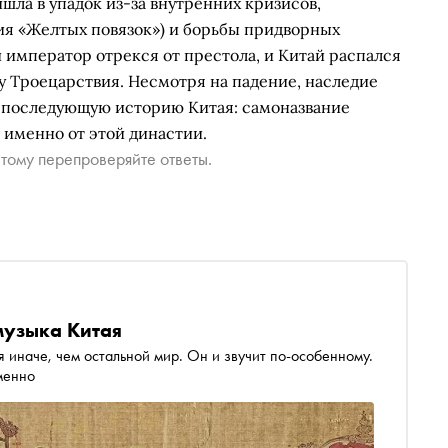
ишла в упадок из-за внутренних кризисов,
ния «Желтых повязок») и борьбы придворных
й император отрекся от престола, и Китай распался
ду Троецарствия. Несмотря на падение, наследие
а последующую историю Китая: самоназвание
 именно от этой династии.
тому перепроверяйте ответы.
музыка Китая
бя иначе, чем остальной мир. Он и звучит по-особенному.
 как именно