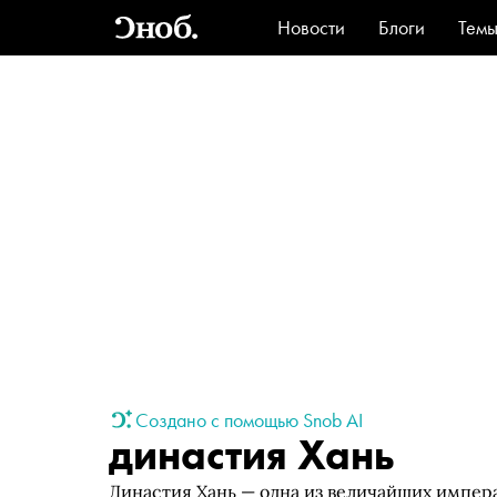
Новости
Блоги
Тем
Стиль
Ви
Создано с помощью Snob AI
династия Хань
Династия Хань — одна из величайших импера