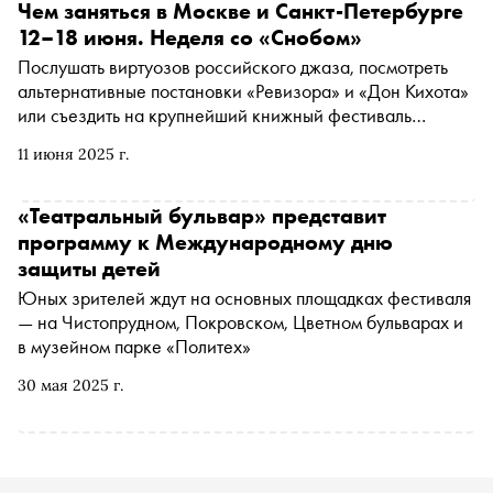
выходные обещают быть насыщенными и смелыми
Чем заняться в Москве и Санкт-Петербурге
12–18 июня. Неделя со «Снобом»
Послушать виртуозов российского джаза, посмотреть
альтернативные постановки «Ревизора» и «Дон Кихота»
или съездить на крупнейший книжный фестиваль
Татарстана. Рассказываем, чем заняться и куда сходить
11 июня 2025 г.
на ближайшей неделе
«Театральный бульвар» представит
программу к Международному дню
защиты детей
Юных зрителей ждут на основных площадках фестиваля
— на Чистопрудном, Покровском, Цветном бульварах и
в музейном парке «Политех»
30 мая 2025 г.