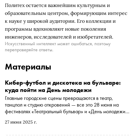
Политех остается важнейшим культурным и
образовательным центром, формирующим интерес
к науке у широкой аудитории. Его коллекции и
программы вдохновляют новые поколения
инженеров, исследователей и изобретателей.
Искусственный интеллект может ошибаться, поэтому
перепроверяйте ответы.
Материалы
Кибер-футбол и дискотека на бульваре:
куда пойти на День молодежи
Главные городские сцены превращаются в театр,
танцпол и студию откровений — все это 28 июня на
фестивалях «Театральный бульвар» и «День молодежи»
в Москве. От дискотек в наушниках до киберфутбола,
27 июня 2025 г.
от поэтических концертов Гоши Куценко до
импровизационных постановок на тему счастья — эти