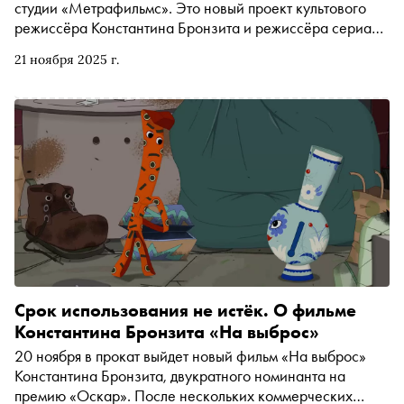
студии «Метрафильмс». Это новый проект культового
режиссёра Константина Бронзита и режиссёра сериала
«Три кота» Дмитрия Высоцкого. В интервью автору
21 ноября 2025 г.
«Сноба» Александру Юдину Константин Бронзит
рассказал, зачем детям стоит смотреть Феллини, почему
тщеславие в кино — неизбежность и как «потолок»
личности автора определяет уровень его картин
Срок использования не истёк. О фильме
Константина Бронзита «На выброс»
20 ноября в прокат выйдет новый фильм «На выброс»
Константина Бронзита, двукратного номинанта на
премию «Оскар». После нескольких коммерческих