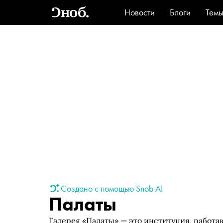
Новости
Блоги
Тем
Стиль
Ви
Создано с помощью Snob AI
Палаты
Галерея «Палаты» — это институция, работа