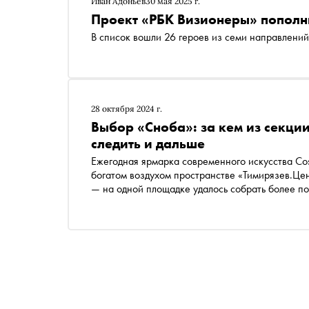
Иван Адоньев
30 мая 2025 г.
Проект «РБК Визионеры» пополн
В список вошли 26 героев из семи направлений
28 октября 2024 г.
Выбор «Сноба»: за кем из секци
следить и дальше
Ежегодная ярмарка современного искусства Cosmoscow заве
богатом воздухом пространстве «Тимирязев.Цен
— на одной площадке удалось собрать более пол
«База», «Цифра» и «Дизайн», а также открыть
«Сноб» — о том, за какими участниками секции