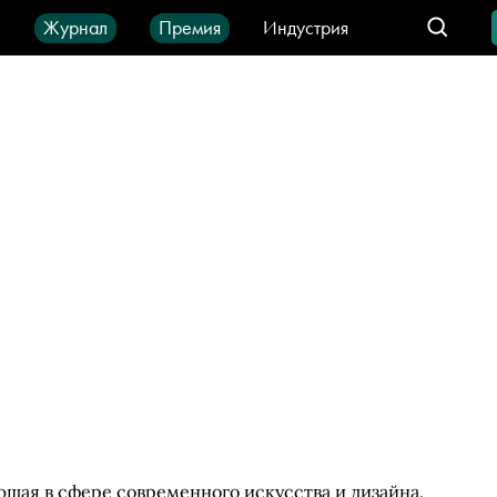
ы
Журнал
Премия
Индустрия
део
Город
IT-продукты
ющая в сфере современного искусства и дизайна.