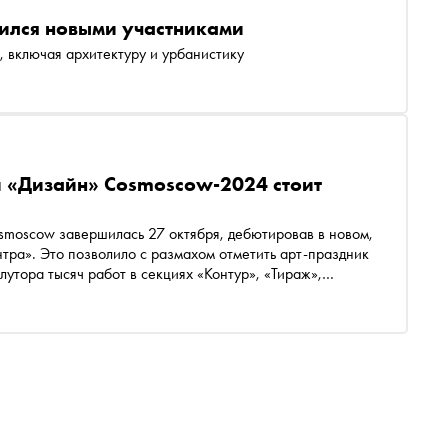
ился новыми участниками
, включая архитектуру и урбанистику
и «Дизайн» Cosmoscow-2024 стоит
ршилась 27 октября, дебютировав в новом,
тра». Это позволило с размахом отметить арт-праздник
утора тысяч работ в секциях «Контур», «Тираж»,
 особую «Персидскую секцию» с участниками из Ирана.
 «Дизайн» стоит следить и после завершения маркета