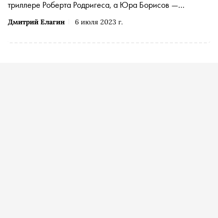
триллере Роберта Родригеса, а Юра Борисов —
таксиста в ленте Кирилла Кемница. «Сноб» выбрал
Дмитрий Елагин
6 июля 2023 г.
самые интересные проекты середины лета