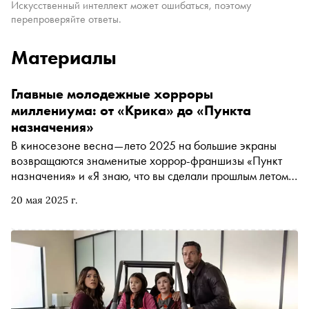
Искусственный интеллект может ошибаться, поэтому
перепроверяйте ответы.
Материалы
Главные молодежные хорроры
миллениума: от «Крика» до «Пункта
назначения»
В киносезоне весна—лето 2025 на большие экраны
возвращаются знаменитые хоррор-франшизы «Пункт
назначения» и «Я знаю, что вы сделали прошлым летом»,
а на Netflix выходит очередная часть «Улицы страха».
20 мая 2025 г.
Похоже, подростковые ужастики снова в тренде.
Последний раз такое случалось на стыке столетий — в
миллениум. По этому поводу «Сноб» вспоминает самые
нашумевшие молодежные слэшеры золотой эпохи
жанра, которая пришлась на вторую половину 1990-х —
начало 2000-х