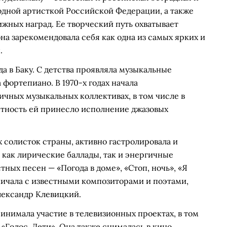
родной артисткой Российской Федерации, а также
жных наград. Ее творческий путь охватывает
на зарекомендовала себя как одна из самых ярких и
.
да в Баку. С детства проявляла музыкальные
 фортепиано. В 1970-х годах начала
ичных музыкальных коллективах, в том числе в
тность ей принесло исполнение джазовых
х солисток страны, активно гастролировала и
 как лирические баллады, так и энергичные
ных песен — «Погода в доме», «Стоп, ночь», «Я
ничала с известными композиторами и поэтами,
лександр Клевицкий.
нимала участие в телевизионных проектах, в том
 «Голос. Дети». Она также снималась в кино,