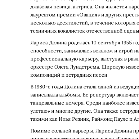
джазовая певица, актриса. Она является на
лауреатом премии «Овация» и других прести
несколько десятилетий, в течение которых о
техничных вокалисток отечественной сцены
Лариса Долина родилась 10 сентября 1955 го
способности, занималась вокалом и игрой на
профессиональную карьеру, выступая в разл
оркестре Олега Лундстрема. Широкую извес
композиций и эстрадных песен.
В 1980-е годы Долина стала одной из ведущи
записывала альбомы. Ее репертуар включает
танцевальные номера. Среди наиболее извест
улетаю» и многие другие. Она также сотруд
такими как Илья Резник, Раймонд Паулс и А
Помимо сольной карьеры, Лариса Долина при
числе в качестве наставника в шоу «Голос» и