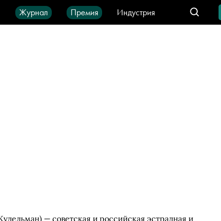
ы
Журнал
Премия
Индустрия
део
Город
IT-продукты
удельман) — советская и российская эстрадная и