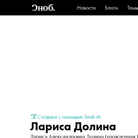
Новости
Блоги
Тем
Стиль
Ви
Создано с помощью Snob AI
Лариса Долина
Лариса Александровна Долина (урожденная К