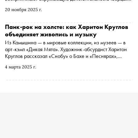
Автор исследует подходы к творчеству и взгляды как
20 ноября 2025 г.
прославленных художников прошлого, так и
современных звезд. Книга «Вот что вы упускаете или
видеть мир как художник» выходит в издательстве
Панк-рок на холсте: как Харитон Круглов
«Синдбад» в конце ноября. «Сноб» публикует отрывок
объединяет живопись и музыку
Из Камышина — в мировые коллекции, из музеев — в
арт-кэмп «Дикая Мята». Художник-абсурдист Харитон
Круглов рассказал «Снобу» о Бахе и «Песнярах»,
«Собачьем лае» и курящем зайце, а также о том, как
4 марта 2025 г.
правильно рисовать грушу