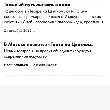
Тяжелый путь легкого жанра
12 декабря в «Театре на Цветном» от МТС Live
состоялась премьера спектакля «12 клоунов в поисках
счастья». «Сноб» поговорил с автором идеи, креативным
продюсером Андреем Фоминым и режиссером
24 декабря 2024 г.
Кириллом Вытоптовым о создании нового театра,
социальных масках и жанровых стереотипах, «Семи
пальцах» и «12 клоунах»
В Москве появится «Театр на Цветном»
Новый театральный проект объединит клоунаду и
современное искусство
Иван Адоньев
2 июля 2024 г.