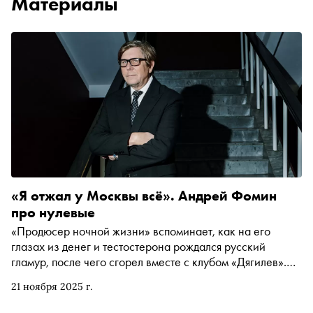
Материалы
«Я отжал у Москвы всё». Андрей Фомин
про нулевые
«Продюсер ночной жизни» вспоминает, как на его
глазах из денег и тестостерона рождался русский
гламур, после чего сгорел вместе с клубом «Дягилев».
Беседовавшая с Фоминым Когершын Сагиева
21 ноября 2025 г.
предупреждает: здесь объективация в каждом слове. Но
уж какая эпоха — такие и слова