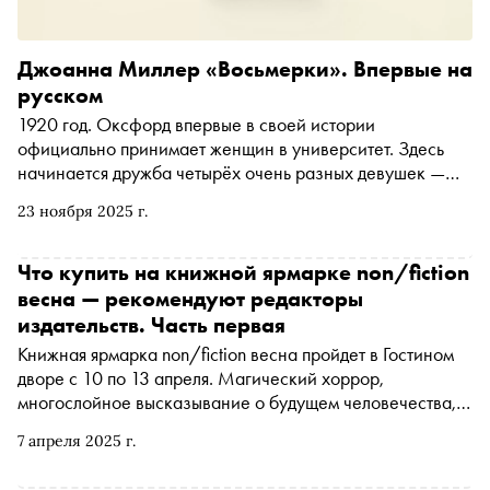
Джоанна Миллер «Восьмерки». Впервые на
русском
1920 год. Оксфорд впервые в своей истории
официально принимает женщин в университет. Здесь
начинается дружба четырёх очень разных девушек —
Беатрис, Доры, Марианны и Отто. «Сноб» публикует
23 ноября 2025 г.
отрывок из романа, вышедшего 20 ноября в книжном
сервисе «Строки» в переводе Ольги Полей
Что купить на книжной ярмарке non/fiction
весна — рекомендуют редакторы
издательств. Часть первая
Книжная ярмарка non/fiction весна пройдет в Гостином
дворе с 10 по 13 апреля. Магический хоррор,
многослойное высказывание о будущем человечества,
мифореализм — «Сноб» предложил редакторам и
7 апреля 2025 г.
сотрудникам ведущих российских издательств
рассказать о ключевых новинках, на которые стоит