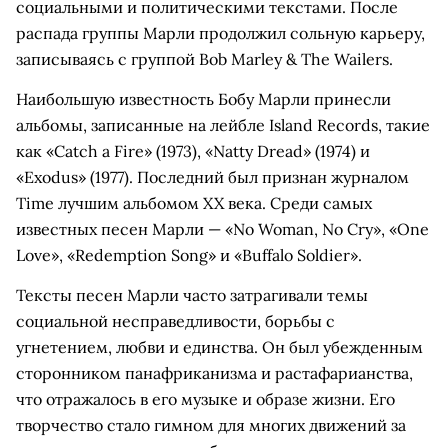
социальными и политическими текстами. После
распада группы Марли продолжил сольную карьеру,
записываясь с группой Bob Marley & The Wailers.
Наибольшую известность Бобу Марли принесли
альбомы, записанные на лейбле Island Records, такие
как «Catch a Fire» (1973), «Natty Dread» (1974) и
«Exodus» (1977). Последний был признан журналом
Time лучшим альбомом XX века. Среди самых
известных песен Марли — «No Woman, No Cry», «One
Love», «Redemption Song» и «Buffalo Soldier».
Тексты песен Марли часто затрагивали темы
социальной несправедливости, борьбы с
угнетением, любви и единства. Он был убежденным
сторонником панафриканизма и растафарианства,
что отражалось в его музыке и образе жизни. Его
творчество стало гимном для многих движений за