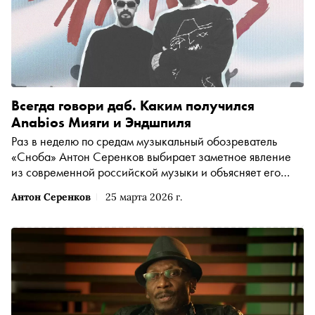
Всегда говори даб. Каким получился
Anabios Мияги и Эндшпиля
Раз в неделю по средам музыкальный обозреватель
«Сноба» Антон Серенков выбирает заметное явление
из современной российской музыки и объясняет его
нам. Сегодня слушаем новый альбом Мияги и Эндшпиля:
Антон Серенков
25 марта 2026 г.
на нём нет ни одной песни о чувствах (представьте
себе!), зато есть современное переосмысление бум-
бэпа (и Скриптонит; и Sticky Fingaz из Onyx; и даже
Велимир Хлебников — с оговорками)