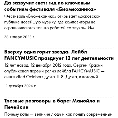
Да зазвучит свет: гид по ключевым
событиям фестиваля «Биомеханика»
Фестиваль «Биомеханика» открывает московской
публике новейшую музыку, где композиторы не
ограничиваются только работой со звуком. Им
подвластны буквально все формы сценических искусств:
28 января 2025 г.
видео, свет и перформанс. Как звучат лампы и оживают
электромеханические объекты, можно узнать на разных
концертах фестиваля. «Сноб» подготовил гид по
Вверху одна горит звезда. Лейбл
ключевым событиям «Биомеханики»
FANCYMUSIC празднует 12 лет деятельности
12 лет назад, 12 декабря 2012 года, Сергей Красин
опубликовал первый релиз лейбла FANCYMUSIC —
сингл «Red October» дуэта 11.8. Дуэта, в который
входили сам Красин и Юрий Визбор-младший. К
12 декабря 2024 г.
символичной дате Сергей Красин подготовил
компиляцию «121224» — своеобразный итог этих
двенадцати лет. В сборник вошли 24 трека, которые для
Трезвые разговоры в баре: Манойло и
Красина оказались самыми интересными и личными.
Печейкин
Специально для «Сноба» основатель FANCYMUSIC
Почему коты — великие люди и как понять современный
рассказывает о двенадцати треках из этой компиляции