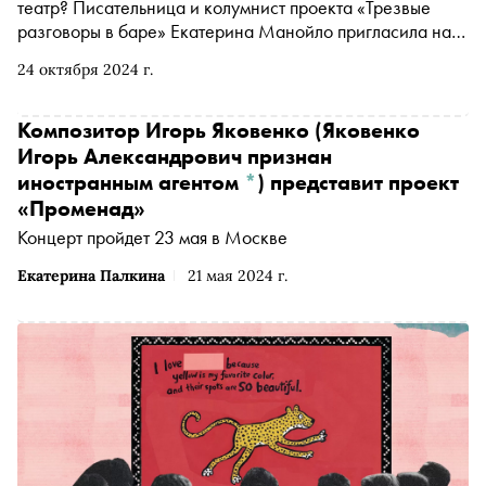
театр? Писательница и колумнист проекта «Трезвые
разговоры в баре» Екатерина Манойло пригласила на
кофе в «Савой» драматурга и писателя Валерия
24 октября 2024 г.
Печейкина. Стенограмма разговора содержит анализ
снов, мемов и брутального рэпа
Композитор
Игорь Яковенко
(Яковенко
Игорь Александрович признан
иностранным агентом
*
)
представит проект
«Променад»
Концерт пройдет 23 мая в Москве
Екатерина Палкина
21 мая 2024 г.