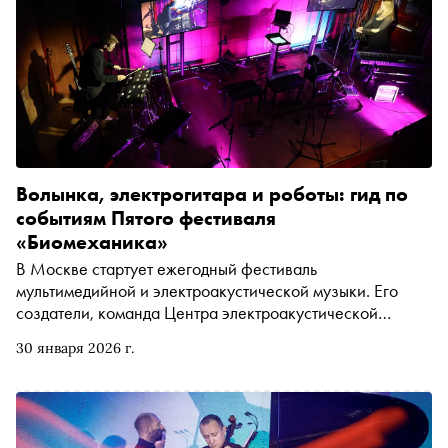
Волынка, электрогитара и роботы: гид по
событиям Пятого фестиваля
«Биомеханика»
В Москве стартует ежегодный фестиваль
мультимедийной и электроакустической музыки. Его
создатели, команда Центра электроакустической
музыки (ЦЭАМ), способны перевернуть представления о
30 января 2026 г.
форматах концертов, разных видов искусств и стремятся
познакомить публику с топовыми именами российской и
зарубежной сцены. О том, что готовит Пятая
«Биомеханика» читайте в гиде, который подготовила
креативный продюсер фестиваля Ирина Севастьянова