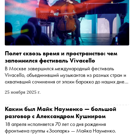
Полет сквозь время и пространство: чем
запомнился фестиваль Vivacello
В Москве завершился международный фестиваль
Vivacello, объединивший музыкантов из разных стран и
охвативший сочинения от эпохи барокко до наших дней.
«Сноб» рассказывает, как прошли пять концертов, в
25 ноября 2025 г.
каждом из которых главным инструментом была
виолончель
Каким был Майк Науменко — большой
разговор с Александром Кушниром
18 апреля исполняется 70 лет со дня рождения
фронтмена группы «Зоопарк» — Майка Науменко.