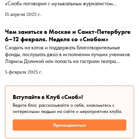
«Сноб» поговорил с музыкальным журналистом
Александром Кушниром о том, как Майк Науменко стал
15 апреля 2025 г.
пионером рок-поэзии, его дружбе и вражде с Цоем и
«раздвоении личности»
Чем заняться в Москве и Санкт-Петербурге
6–12 февраля. Неделя со «Снобом»
Сходить на каток и поддержать благотворительные
фонды, послушать джаз в исполнении лучших учеников
Ларисы Долиной или попасть на гастроли театра
«Шалом». «Сноб» рассказывает, чем заняться и куда
5 февраля 2025 г.
сходить на ближайшей неделе
Вступайте в Клуб «Сноб»!
Ведите блог, рассказывайте о себе, знакомьтесь с
интересными людьми на сайте и мероприятиях клуба.
Присоединиться